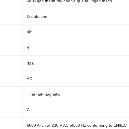
MCB gắn thanh ray bảo vệ quá tải, ngắn mạch
Distribution
4P
4
32
a
AC
Thermal-magnetic
C
6000 A Icn at 230 V AC 50/60 Hz conforming to EN/IEC