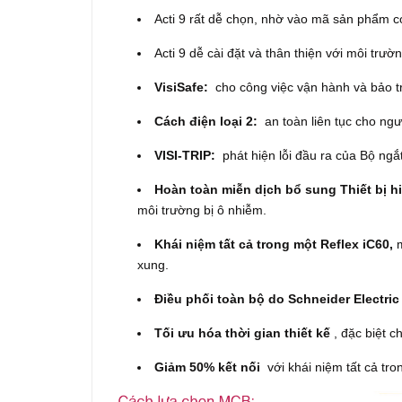
Acti 9 rất dễ chọn, nhờ vào mã sản phẩm c
Acti 9 dễ cài đặt và thân thiện với môi trườ
VisiSafe:
cho công việc vận hành và bảo tr
Cách điện loại 2:
an toàn liên tục cho ngư
VISI-TRIP:
phát hiện lỗi đầu ra của Bộ ngắt
Hoàn toàn miễn dịch bổ sung Thiết bị hi
môi trường bị ô nhiễm.
Khái niệm tất cả trong một Reflex iC60,
m
xung.
Điều phối toàn bộ do Schneider Electri
Tối ưu hóa thời gian thiết kế
, đặc biệt c
Giảm 50% kết nối
với khái niệm tất cả tro