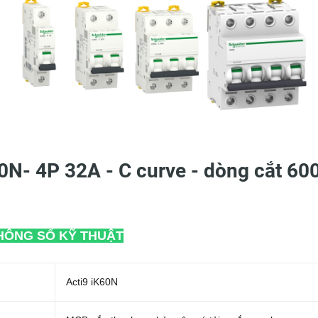
0N- 4P 32A - C curve - dòng cắt 60
HÔNG SỐ KỸ THUẬT
Acti9 iK60N