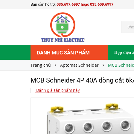
Bạn cần hỗ trợ:
035.697.6997 hoặc 035.609.6997
MCB Schneider 4P 40A dòng cắt 6kA A9K243
Liên hệ
Giá bán:
Chọ
DANH MỤC SẢN PHẨM
Hộp điện 
Trang chủ
Aptomat Schneider
MCB Schneid
MCB Schneider 4P 40A dòng cắt 6
Đánh giá sản phẩm này