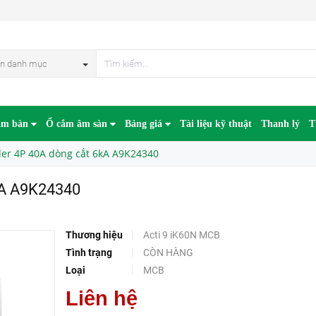
40
HẾT HÀN
n danh mục
âm bàn
Ổ cắm âm sàn
Bảng giá
Tài liệu kỹ thuật
Thanh lý
T
er 4P 40A dòng cắt 6kA A9K24340
kA A9K24340
Thương hiệu
Acti 9 iK60N MCB
Tình trạng
CÒN HÀNG
Loại
MCB
Liên hệ