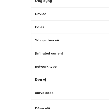
Ứng dụng
Device
Poles
Số cực bảo vệ
[In] rated current
network type
Đơn vị
curve code
Dòng cắt