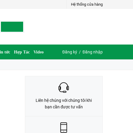
Hệ thống cửa hàng
LIÊN HỆ ĐẶT HÀNG
G
035.697.6997 hoặc 035.609.6997
Đăng ký
/
Đăng nhập
in tức
Hợp Tác
Video
Liên hệ chúng với chúng tôi khi
bạn cần được tư vấn