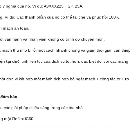
ó ý nghĩa của nó.
Ví dụ: A9XXX225 = 2P, 25A.
ng.
Ví dụ: Các thành phần của nó có thể tái chế và phục hồi 100%.
ì mạch an toàn.
ời vận hành và nhân viên không có trình độ chuyên môn.
 mạch thu nhỏ bị lỗi một cách nhanh chóng và giảm thời gian can thiệp
ện tại dư:
tính liên tục của dịch vụ tốt hơn, đặc biệt đối với các mạng
ột đơn vị kết hợp một mảnh tích hợp bộ ngắt mạch + công tắc tơ + rơ 
c đảm bảo.
ho các giải pháp chiếu sáng trong các tòa nhà.
ng một Reflex iC60