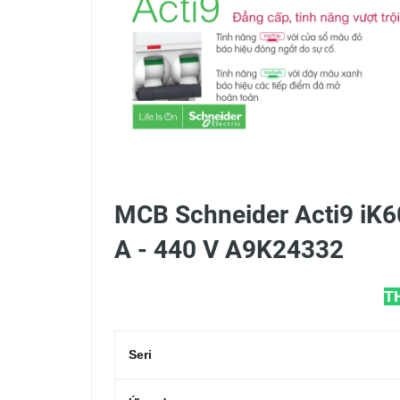
MCB Schneider Acti9 iK6
A - 440 V A9K24332
T
Seri