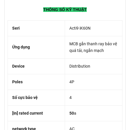
THÔNG SỐ KỸ THUẬT
Seri
Acti9 iK60N
MCB gắn thanh ray bảo vệ
Ứng dụng
quá tải, ngắn mạch
Device
Distribution
Poles
4P
Số cực bảo vệ
4
[In] rated current
50
a
network type
AC