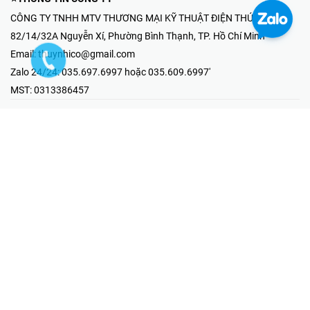
CÔNG TY TNHH MTV THƯƠNG MẠI KỸ THUẬT ĐIỆN THÚY NHI
82/14/32A Nguyễn Xí, Phường Bình Thạnh, TP. Hồ Chí Minh
Email:
thuynhico@gmail.com
Zalo 24/24:
035.697.6997 hoặc 035.609.6997'
MST:
0313386457
⭐HOTLINE PHẢN ÁNH KHIẾU NẠI
Mr Hải : 097.867.6997
⭐GIAN HÀNG ONLINE
Fanpage - Thúy Nhi Electric
Youtube - Thúy Nhi Electric
Gian Hàng Shopee
Tiktok
@2019 - Bản quyền thuộc về Công ty TNHH MTV Thương Mại Kỹ