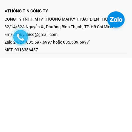
⭐THÔNG TIN CÔNG TY
CÔNG TY TNHH MTV THƯƠNG MẠI KỸ THUẬT ĐIỆN THÚY NHI
82/14/32A Nguyễn Xí, Phường Bình Thạnh, TP. Hồ Chí Minh
Email:
thuynhico@gmail.com
Zalo 24/24:
035.697.6997 hoặc 035.609.6997'
MST:
0313386457
⭐HOTLINE PHẢN ÁNH KHIẾU NẠI
Mr Hải : 097.867.6997
⭐GIAN HÀNG ONLINE
Fanpage - Thúy Nhi Electric
Youtube - Thúy Nhi Electric
Gian Hàng Shopee
Tiktok