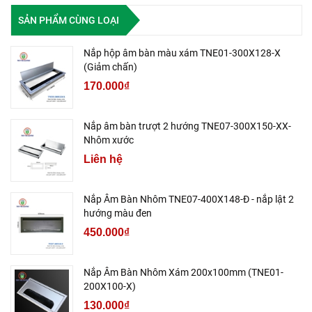
SẢN PHẨM CÙNG LOẠI
Nắp hộp âm bàn màu xám TNE01-300X128-X
(Giảm chấn)
170.000₫
Nắp âm bàn trượt 2 hướng TNE07-300X150-XX-
Nhôm xước
Liên hệ
Nắp Âm Bàn Nhôm TNE07-400X148-Đ - nắp lật 2
hướng màu đen
450.000₫
Nắp Âm Bàn Nhôm Xám 200x100mm (TNE01-
200X100-X)
130.000₫