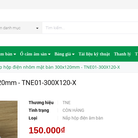
NE01-300X120-X
n danh mục
âm bàn
Ổ cắm âm sàn
Bảng giá
Tài liệu kỹ thuật
Thanh lý
T
p hộp điện nhôm mặt bàn 300x120mm - TNE01-300X120-X
120mm - TNE01-300X120-X
Thương hiệu
TNE
Tình trạng
CÒN HÀNG
Loại
Nắp hộp điện âm bàn
150.000₫