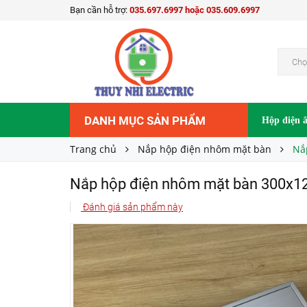
Bạn cần hỗ trợ:
035.697.6997 hoặc 035.609.6997
Nắp hộp điện nhôm mặt bàn 300x120mm - T
150.000₫
Giá bán:
Chọ
DANH MỤC SẢN PHẨM
Hộp điện 
Trang chủ
Nắp hộp điện nhôm mặt bàn
Nắ
Nắp hộp điện nhôm mặt bàn 300x
Đánh giá sản phẩm này