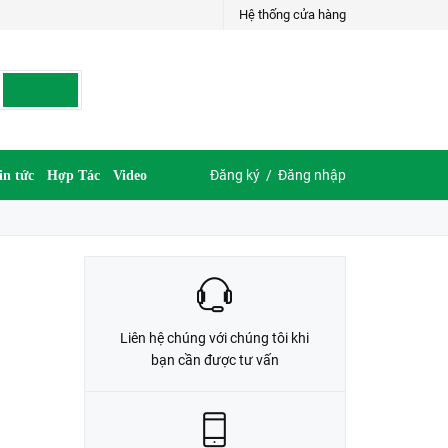
Hệ thống cửa hàng
LIÊN HỆ ĐẶT HÀNG
035.697.6997 hoặc 035.609.6997
Đăng ký
/
Đăng nhập
in tức
Hợp Tác
Video
Liên hệ chúng với chúng tôi khi
bạn cần được tư vấn