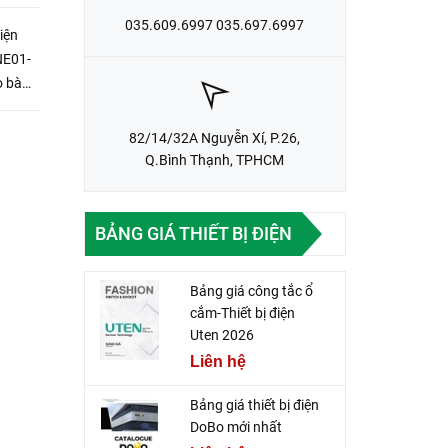
035.609.6997 035.697.6997
iện
NE01-
o bàn
n làm
82/14/32A Nguyễn Xí, P.26,
Q.Bình Thạnh, TPHCM
BẢNG GIÁ THIẾT BỊ ĐIỆN
Bảng giá công tắc ổ
cắm-Thiết bị điện
Uten 2026
Liên hệ
Bảng giá thiết bị điện
DoBo mới nhất