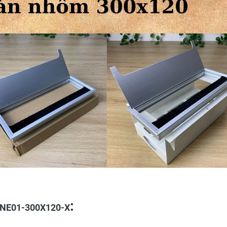
:
 TNE01-300X120-X