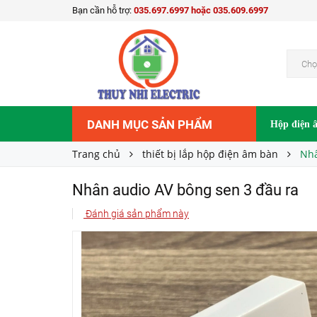
Bạn cần hỗ trợ:
035.697.6997 hoặc 035.609.6997
Nhân audio AV bông sen 3 đầu ra
75.000₫
Giá bán:
Chọ
DANH MỤC SẢN PHẨM
Hộp điện 
Trang chủ
thiết bị lắp hộp điện âm bàn
Nhâ
Nhân audio AV bông sen 3 đầu ra
Đánh giá sản phẩm này