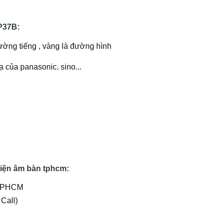
P37B:
 đường tiếng , vàng là đường hình
ạ của panasonic. sino...
iện âm bàn tphcm:
, TPHCM
Call)