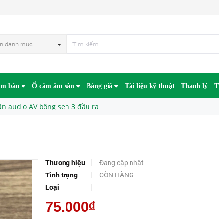
n danh mục
âm bàn
Ổ cắm âm sàn
Bảng giá
Tài liệu kỹ thuật
Thanh lý
T
n audio AV bông sen 3 đầu ra
Thương hiệu
Đang cập nhật
Tình trạng
CÒN HÀNG
Loại
75.000₫