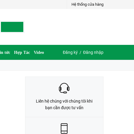
Hệ thống cửa hàng
LIÊN HỆ ĐẶT HÀNG
035.697.6997 hoặc 035.609.6997
Đăng ký
/
Đăng nhập
in tức
Hợp Tác
Video
Liên hệ chúng với chúng tôi khi
bạn cần được tư vấn