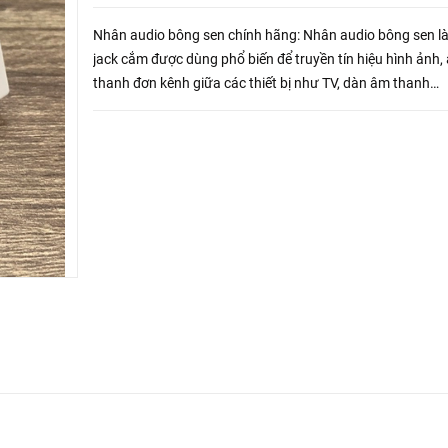
Nhân audio bông sen chính hãng: Nhân audio bông sen là 
jack cắm được dùng phổ biến để truyền tín hiệu hình ảnh,
thanh đơn kênh giữa các thiết bị như TV, dàn âm thanh
Karaoke,… Ra đời vào năm 1940, Jack RCA (viết tắt của 
Radio Corpor...