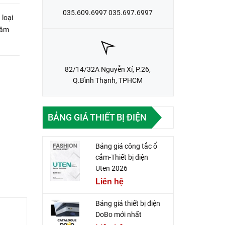
035.609.6997 035.697.6997
loại
 âm
cụm từ
82/14/32A Nguyễn Xí, P.26,
Q.Bình Thạnh, TPHCM
BẢNG GIÁ THIẾT BỊ ĐIỆN
Bảng giá công tắc ổ
cắm-Thiết bị điện
Uten 2026
Liên hệ
Bảng giá thiết bị điện
DoBo mới nhất