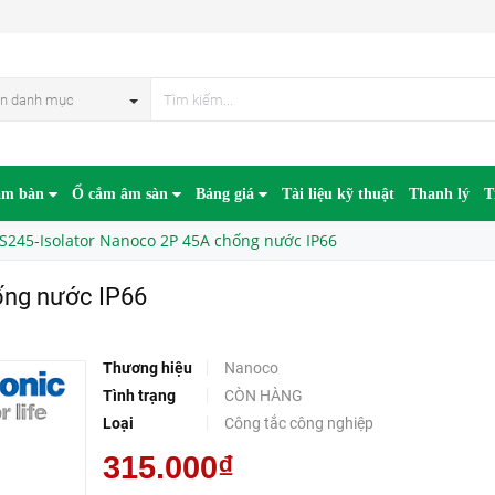
P66
n danh mục
âm bàn
Ổ cắm âm sàn
Bảng giá
Tài liệu kỹ thuật
Thanh lý
T
S245-Isolator Nanoco 2P 45A chống nước IP66
ống nước IP66
Thương hiệu
Nanoco
Tình trạng
CÒN HÀNG
Loại
Công tắc công nghiệp
315.000₫