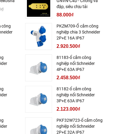
eikosha
GNVN-C4D - Chống va
đập, siêu chịu tải
0₫
88.000₫
 công
PKZM709-Ổ cắm công
hneider
nghiệp chia 3 Schneider
2P+E 16A IP67
2.920.500₫
ng
81183-ổ cắm công
ider
nghiệp nổi Schneider
4P+E 63A IP67
2.458.500₫
ng
81182-ổ cắm công
ider
nghiệp nổi Schneider
3P+E 63A IP67
2.123.000₫
ng
PKF32W723-ổ cắm công
ider
nghiệp nổi Schneider
2P+E 32A IP67