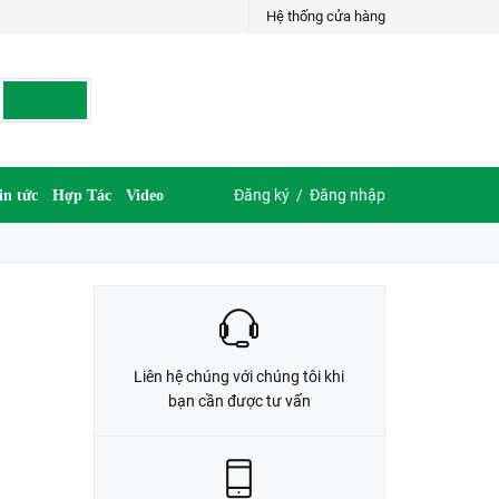
Hệ thống cửa hàng
LIÊN HỆ ĐẶT HÀNG
035.697.6997 hoặc 035.609.6997
Đăng ký
/
Đăng nhập
in tức
Hợp Tác
Video
Liên hệ chúng với chúng tôi khi
bạn cần được tư vấn