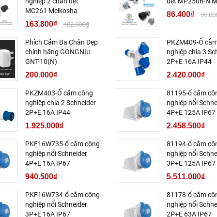
nghiệp 2 chân dẹt
dẹt MP2506-N M
MC261 Meikosha
86.400₫
96.00
163.800₫
182.000₫
Phích Cắm Ba Chân Dẹp
PKZM409-Ổ cắm
chính hãng GONGNIU
nghiệp chia 3 Sc
GNT-10(N)
2P+E 16A IP44
200.000₫
2.420.000₫
PKZM403-Ổ cắm công
81195-ổ cắm cô
nghiệp chia 2 Schneider
nghiệp nổi Schne
2P+E 16A IP44
4P+E 125A IP67
1.925.000₫
2.458.500₫
PKF16W735-ổ cắm công
81194-ổ cắm cô
nghiệp nổi Schneider
nghiệp nổi Schne
4P+E 16A IP67
3P+E 125A IP67
940.500₫
5.511.000₫
PKF16W734-ổ cắm công
81178-ổ cắm cô
nghiệp nổi Schneider
nghiệp nổi Schne
3P+E 16A IP67
2P+E 63A IP67