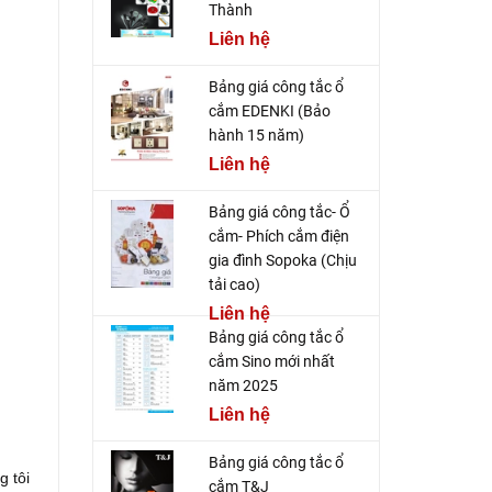
Thành
Liên hệ
Bảng giá công tắc ổ
cắm EDENKI (Bảo
hành 15 năm)
Liên hệ
Bảng giá công tắc- Ổ
cắm- Phích cắm điện
gia đình Sopoka (Chịu
tải cao)
Liên hệ
Bảng giá công tắc ổ
cắm Sino mới nhất
năm 2025
Liên hệ
Bảng giá công tắc ổ
g tôi
cắm T&J