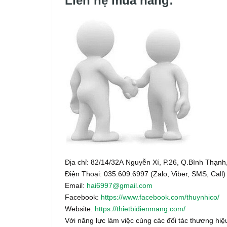
Liên hệ mua hàng:
Địa chỉ: 82/14/32A Nguyễn Xí, P.26, Q.Bình Thạ
Điện Thoại: 035.609.6997 (Zalo, Viber, SMS, Call)
Email:
hai6997@gmail.com
Facebook:
https://www.facebook.com/thuynhico/
Website:
https://thietbidienmang.com/
Với năng lực làm việc cùng các đối tác thương hiệu