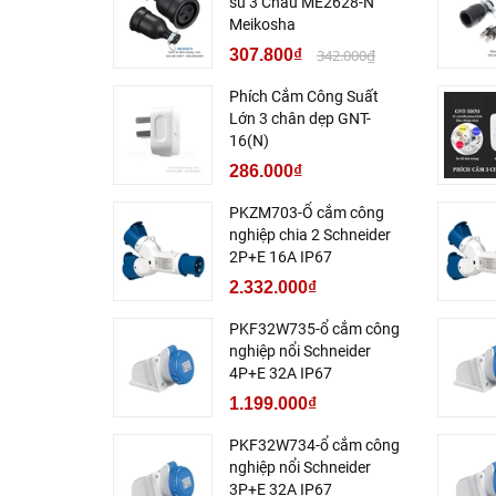
su 3 Chấu ME2628-N
Meikosha
307.800₫
342.000₫
Phích Cắm Công Suất
Lớn 3 chân dẹp GNT-
16(N)
286.000₫
PKZM703-Ổ cắm công
nghiệp chia 2 Schneider
2P+E 16A IP67
2.332.000₫
PKF32W735-ổ cắm công
nghiệp nổi Schneider
4P+E 32A IP67
1.199.000₫
PKF32W734-ổ cắm công
nghiệp nổi Schneider
3P+E 32A IP67