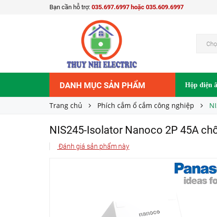
Bạn cần hỗ trợ:
035.697.6997 hoặc 035.609.6997
NIS245-Isolator Nanoco 2P 45A chống nước I
315.000₫
Giá bán:
Chọ
DANH MỤC SẢN PHẨM
Hộp điện 
Trang chủ
Phích cắm ổ cắm công nghiệp
NI
NIS245-Isolator Nanoco 2P 45A ch
Đánh giá sản phẩm này