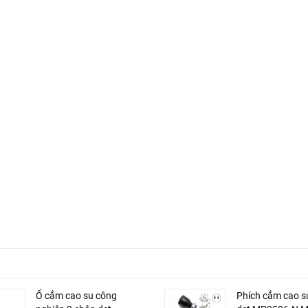
Ổ cắm cao su công
Phích cắm cao s