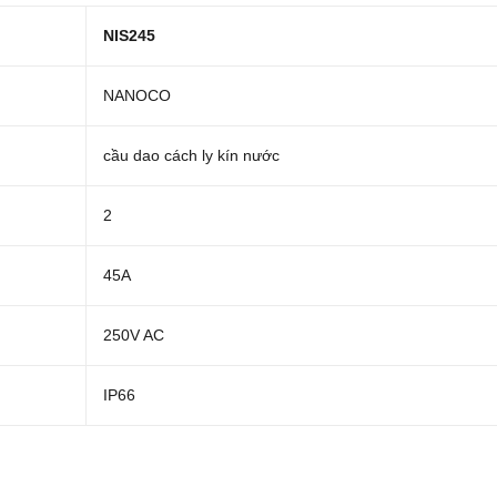
NIS245
NANOCO
cầu dao cách ly kín nước
2
45A
250V AC
IP66