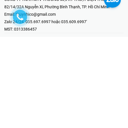
82/14/32A Nguyễn Xí, Phường Bình Thạnh, TP. Hồ Chí Minh
Email:
thuynhico@gmail.com
Zalo 24/24:
035.697.6997 hoặc 035.609.6997'
MST:
0313386457
⭐HOTLINE PHẢN ÁNH KHIẾU NẠI
Mr Hải : 097.867.6997
⭐GIAN HÀNG ONLINE
Fanpage - Thúy Nhi Electric
Youtube - Thúy Nhi Electric
Gian Hàng Shopee
Tiktok
@2019 - Bản quyền thuộc về Công ty TNHH MTV Thương Mại Kỹ
Thuật Điện Thúy Nhi