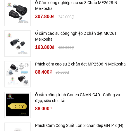
Ổ Cắm công nghiệp cao su 3 Chấu ME2628-N
Meikosha
307.800₫
342.000₫
Ổ cắm cao su công nghiệp 2 chân dẹt MC261
Meikosha
163.800₫
182.000₫
Phích cắm cao su 2 chân dẹt MP2506-N Meikosha
86.400₫
96.000₫
Ổ cắm công trình Goneo GNVN-C4D - Chống va
đập, siêu chịu tải
88.000₫
Phích Cắm Công Suất Lớn 3 chân dẹp GNT-16(N)