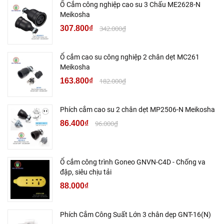
Ổ Cắm công nghiệp cao su 3 Chấu ME2628-N
Meikosha
307.800₫
342.000₫
Ổ cắm cao su công nghiệp 2 chân dẹt MC261
Meikosha
163.800₫
182.000₫
Phích cắm cao su 2 chân dẹt MP2506-N Meikosha
86.400₫
96.000₫
Ổ cắm công trình Goneo GNVN-C4D - Chống va
đập, siêu chịu tải
88.000₫
Phích Cắm Công Suất Lớn 3 chân dẹp GNT-16(N)