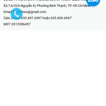
82/14/32A Nguyễn Xí, Phường Bình Thạnh, TP. Hồ Chí Minh
Email:
thuynhico@gmail.com
Zalo 24/24:
035.697.6997 hoặc 035.609.6997'
MST:
0313386457
⭐HOTLINE PHẢN ÁNH KHIẾU NẠI
Mr Hải : 097.867.6997
⭐GIAN HÀNG ONLINE
Fanpage - Thúy Nhi Electric
Youtube - Thúy Nhi Electric
Gian Hàng Shopee
Tiktok
@2019 - Bản quyền thuộc về Công ty TNHH MTV Thương Mại Kỹ
Thuật Điện Thúy Nhi