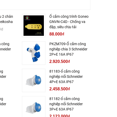
u 2 chân
Ổ cắm công trình Goneo
eikosha
GNVN-C4D - Chống va
đập, siêu chịu tải
0₫
88.000₫
 công
PKZM709-Ổ cắm công
hneider
nghiệp chia 3 Schneider
2P+E 16A IP67
2.920.500₫
ng
81183-ổ cắm công
ider
nghiệp nổi Schneider
4P+E 63A IP67
2.458.500₫
ng
81182-ổ cắm công
ider
nghiệp nổi Schneider
3P+E 63A IP67
2.123.000₫