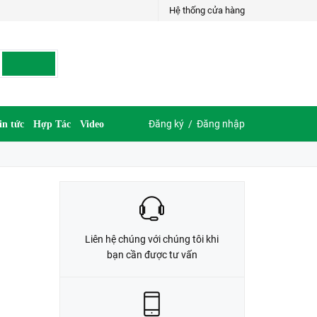
Hệ thống cửa hàng
LIÊN HỆ ĐẶT HÀNG
035.697.6997 hoặc 035.609.6997
Đăng ký
/
Đăng nhập
in tức
Hợp Tác
Video
Liên hệ chúng với chúng tôi khi
bạn cần được tư vấn