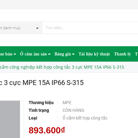
E 15A IP66 S-315
n danh mục
âm bàn
Ổ cắm âm sàn
Bảng giá
Tài liệu kỹ thuật
Thanh lý
T
cắm công nghiệp kết hợp công tắc 3 cực MPE 15A IP66 S-315
c 3 cực MPE 15A IP66 S-315
Thương hiệu
MPE
Tình trạng
CÒN HÀNG
Loại
Ổ cắm kết hợp công tắc
893.600₫