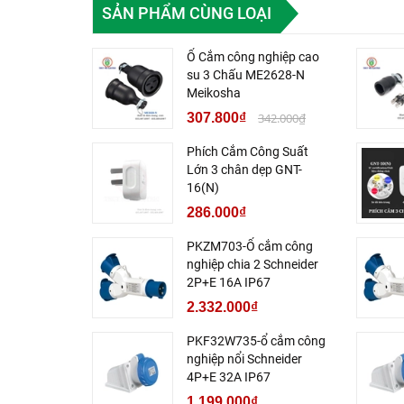
SẢN PHẨM CÙNG LOẠI
Ổ Cắm công nghiệp cao
su 3 Chấu ME2628-N
Meikosha
307.800₫
342.000₫
Phích Cắm Công Suất
Lớn 3 chân dẹp GNT-
16(N)
286.000₫
PKZM703-Ổ cắm công
nghiệp chia 2 Schneider
2P+E 16A IP67
2.332.000₫
PKF32W735-ổ cắm công
nghiệp nổi Schneider
4P+E 32A IP67
1.199.000₫