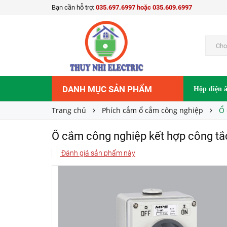
Bạn cần hỗ trợ:
035.697.6997 hoặc 035.609.6997
Ổ cắm công nghiệp kết hợp công tắc 3 cực MP
893.600₫
Giá bán:
Chọ
DANH MỤC SẢN PHẨM
Hộp điện 
Trang chủ
Phích cắm ổ cắm công nghiệp
Ổ 
Ổ cắm công nghiệp kết hợp công tắ
Đánh giá sản phẩm này