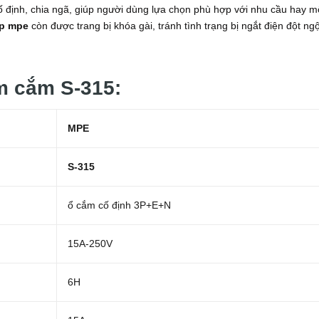
 cố định, chia ngã, giúp người dùng lựa chọn phù hợp với nhu cầu hay m
p mpe
còn được trang bị khóa gài, tránh tình trạng bị ngắt điện đột ngộ
m cắm S-315:
MPE
S-315
ổ cắm cố định
3P+E+N
15A-250V
6H