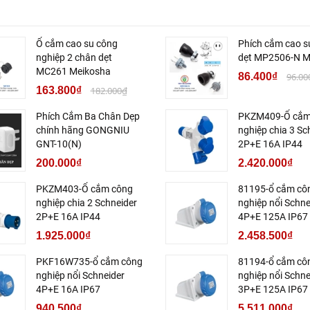
Ổ cắm cao su công
Phích cắm cao s
nghiệp 2 chân dẹt
dẹt MP2506-N M
MC261 Meikosha
86.400₫
96.00
163.800₫
182.000₫
Phích Cắm Ba Chân Dẹp
PKZM409-Ổ cắm
chính hãng GONGNIU
nghiệp chia 3 Sc
GNT-10(N)
2P+E 16A IP44
200.000₫
2.420.000₫
PKZM403-Ổ cắm công
81195-ổ cắm cô
nghiệp chia 2 Schneider
nghiệp nổi Schne
2P+E 16A IP44
4P+E 125A IP67
1.925.000₫
2.458.500₫
PKF16W735-ổ cắm công
81194-ổ cắm cô
nghiệp nổi Schneider
nghiệp nổi Schne
4P+E 16A IP67
3P+E 125A IP67
940.500₫
5.511.000₫