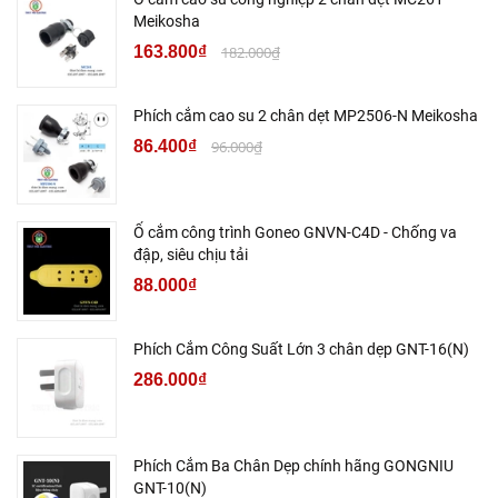
Meikosha
163.800₫
182.000₫
Phích cắm cao su 2 chân dẹt MP2506-N Meikosha
86.400₫
96.000₫
Ổ cắm công trình Goneo GNVN-C4D - Chống va
đập, siêu chịu tải
88.000₫
Phích Cắm Công Suất Lớn 3 chân dẹp GNT-16(N)
286.000₫
Phích Cắm Ba Chân Dẹp chính hãng GONGNIU
GNT-10(N)