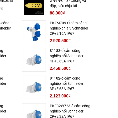
eikosha
GNVN-C4D - Chống va
đập, siêu chịu tải
0₫
88.000₫
 công
PKZM709-Ổ cắm công
hneider
nghiệp chia 3 Schneider
2P+E 16A IP67
2.920.500₫
ng
81183-ổ cắm công
ider
nghiệp nổi Schneider
4P+E 63A IP67
2.458.500₫
ng
81182-ổ cắm công
ider
nghiệp nổi Schneider
3P+E 63A IP67
2.123.000₫
ng
PKF32W723-ổ cắm công
ider
nghiệp nổi Schneider
2P+E 32A IP67