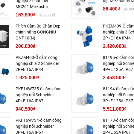
nghiệp 2 chân dẹt
dẹt MP2506-N M
MC261 Meikosha
86.400₫
96.00
163.800₫
182.000₫
Phích Cắm Ba Chân Dẹp
PKZM409-Ổ cắm
chính hãng GONGNIU
nghiệp chia 3 Sc
GNT-10(N)
2P+E 16A IP44
200.000₫
2.420.000₫
PKZM403-Ổ cắm công
81195-ổ cắm cô
nghiệp chia 2 Schneider
nghiệp nổi Schne
2P+E 16A IP44
4P+E 125A IP67
1.925.000₫
2.458.500₫
PKF16W735-ổ cắm công
81194-ổ cắm cô
nghiệp nổi Schneider
nghiệp nổi Schne
4P+E 16A IP67
3P+E 125A IP67
940.500₫
5.511.000₫
PKF16W734-ổ cắm công
81178-ổ cắm cô
nghiệp nổi Schneider
nghiệp nổi Schne
3P+E 16A IP67
2P+E 63A IP67