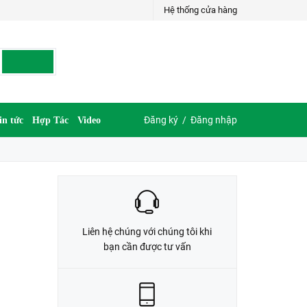
Hệ thống cửa hàng
LIÊN HỆ ĐẶT HÀNG
035.697.6997 hoặc 035.609.6997
Đăng ký
/
Đăng nhập
in tức
Hợp Tác
Video
Liên hệ chúng với chúng tôi khi
bạn cần được tư vấn