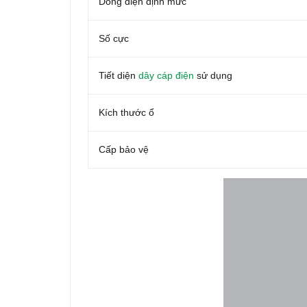
Dòng điện định mức
Số cực
Tiết diện
dây cáp điện
sử dụng
Kích thước ổ
Cấp bảo vệ