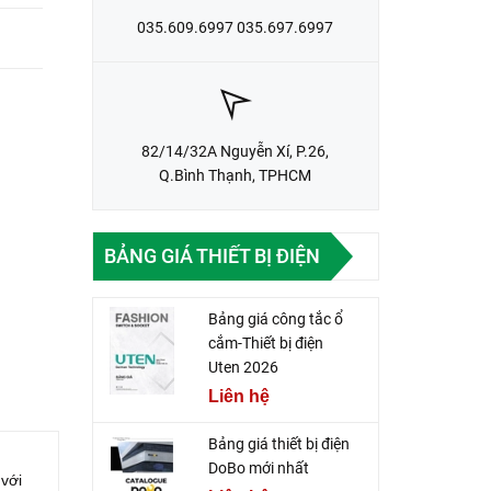
035.609.6997 035.697.6997
82/14/32A Nguyễn Xí, P.26,
Q.Bình Thạnh, TPHCM
BẢNG GIÁ THIẾT BỊ ĐIỆN
Bảng giá công tắc ổ
cắm-Thiết bị điện
Uten 2026
Liên hệ
Bảng giá thiết bị điện
DoBo mới nhất
với