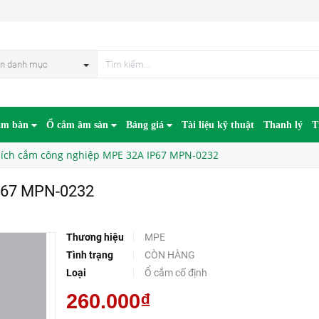
232
n danh mục
âm bàn
Ổ cắm âm sàn
Bảng giá
Tài liệu kỹ thuật
Thanh lý
T
ích cắm công nghiệp MPE 32A IP67 MPN-0232
P67 MPN-0232
Thương hiệu
MPE
Tình trạng
CÒN HÀNG
Loại
Ổ cắm cố định
260.000₫