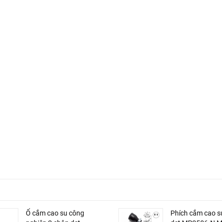
Ổ cắm cao su công
Phích cắm cao s