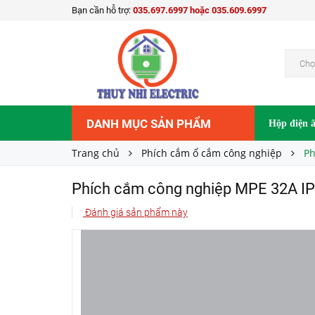
Bạn cần hỗ trợ:
035.697.6997 hoặc 035.609.6997
Phích cắm công nghiệp MPE 32A IP67 MPN-0
260.000₫
Giá bán:
Chọ
DANH MỤC SẢN PHẨM
Hộp điện 
Trang chủ
Phích cắm ổ cắm công nghiệp
Ph
Phích cắm công nghiệp MPE 32A I
Đánh giá sản phẩm này