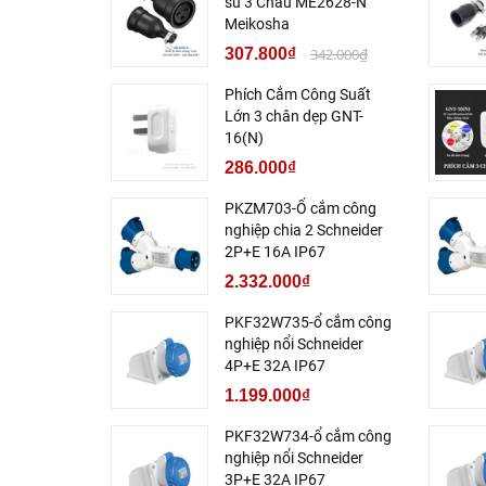
su 3 Chấu ME2628-N
Meikosha
307.800₫
342.000₫
Phích Cắm Công Suất
Lớn 3 chân dẹp GNT-
16(N)
286.000₫
PKZM703-Ổ cắm công
nghiệp chia 2 Schneider
2P+E 16A IP67
2.332.000₫
PKF32W735-ổ cắm công
nghiệp nổi Schneider
4P+E 32A IP67
1.199.000₫
PKF32W734-ổ cắm công
nghiệp nổi Schneider
3P+E 32A IP67