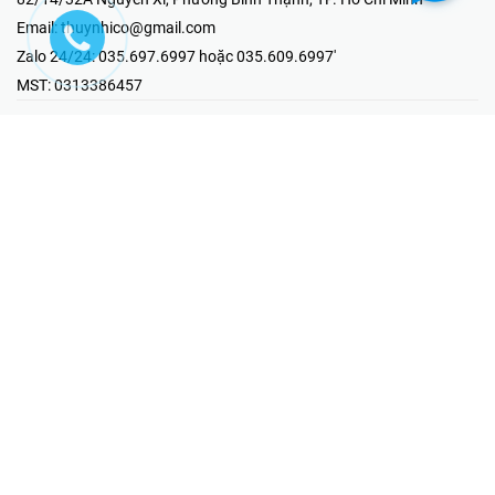
Email:
thuynhico@gmail.com
Zalo 24/24:
035.697.6997 hoặc 035.609.6997'
MST:
0313386457
⭐HOTLINE PHẢN ÁNH KHIẾU NẠI
Mr Hải : 097.867.6997
⭐GIAN HÀNG ONLINE
Fanpage - Thúy Nhi Electric
Youtube - Thúy Nhi Electric
Gian Hàng Shopee
Tiktok
@2019 - Bản quyền thuộc về Công ty TNHH MTV Thương Mại Kỹ
Thuật Điện Thúy Nhi
Cung cấp bởi
Sapo