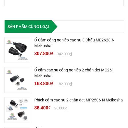
SẢN PHẨM CÙNG LOẠI
Ổ Cắm công nghiệp cao su 3 Chấu ME2628-N
Meikosha
307.800₫
342.000₫
Ổ cắm cao su công nghiệp 2 chân dẹt MC261
Meikosha
163.800₫
182.000₫
Phích cắm cao su 2 chân dẹt MP2506-N Meikosha
86.400₫
96.000₫