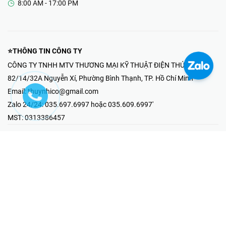
8:00 AM - 17:00 PM
⭐THÔNG TIN CÔNG TY
CÔNG TY TNHH MTV THƯƠNG MẠI KỸ THUẬT ĐIỆN THÚY NHI
82/14/32A Nguyễn Xí, Phường Bình Thạnh, TP. Hồ Chí Minh
Email:
thuynhico@gmail.com
Zalo 24/24:
035.697.6997 hoặc 035.609.6997'
MST:
0313386457
⭐HOTLINE PHẢN ÁNH KHIẾU NẠI
Mr Hải : 097.867.6997
⭐GIAN HÀNG ONLINE
Fanpage - Thúy Nhi Electric
Youtube - Thúy Nhi Electric
Gian Hàng Shopee