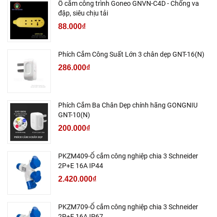
Ổ cắm công trình Goneo GNVN-C4D - Chống va
đập, siêu chịu tải
88.000₫
Phích Cắm Công Suất Lớn 3 chân dẹp GNT-16(N)
286.000₫
Phích Cắm Ba Chân Dẹp chính hãng GONGNIU
GNT-10(N)
200.000₫
PKZM409-Ổ cắm công nghiệp chia 3 Schneider
2P+E 16A IP44
2.420.000₫
PKZM709-Ổ cắm công nghiệp chia 3 Schneider
2P+E 16A IP67