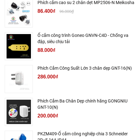
Phích cắm cao su 2 chân dẹt MP2506-N Meikosha
86.400₫
96.000₫
Ổ cắm công trình Goneo GNVN-C4D - Chống va
đập, siêu chịu tải
88.000₫
Phích Cắm Công Suất Lớn 3 chân dẹp GNT-16(N)
286.000₫
Phích Cắm Ba Chân Dẹp chính hãng GONGNIU
GNT-10(N)
200.000₫
PKZM409-Ổ cắm công nghiệp chia 3 Schneider