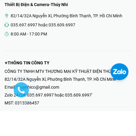
Thiết Bị Điện & Camera-Thúy Nhi
82/14/32A Nguyễn Xí, Phường Bình Thạnh, TP. Hồ Chí Minh
035.697.6997 hoặc 035.609.6997
8:00 AM - 17:00 PM
⭐THÔNG TIN CÔNG TY
CÔNG TY TNHH MTV THƯƠNG MẠI KỸ THUẬT ĐIỆN THÚY NHI
82/14/32A Nguyễn Xí, Phường Bình Thạnh, TP. Hồ Chí Minh
Email:
thuynhico@gmail.com
Zalo 24/24:
035.697.6997 hoặc 035.609.6997'
MST:
0313386457
⭐HOTLINE PHẢN ÁNH KHIẾU NẠI
Mr Hải : 097.867.6997