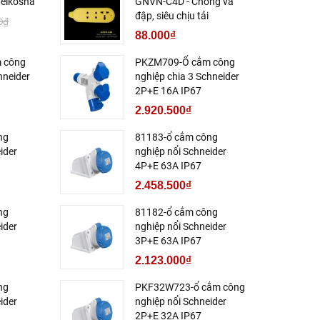
eikosha
GNVN-C4D - Chống va
đập, siêu chịu tải
0₫
88.000₫
 công
PKZM709-Ổ cắm công
hneider
nghiệp chia 3 Schneider
2P+E 16A IP67
2.920.500₫
ng
81183-ổ cắm công
ider
nghiệp nổi Schneider
4P+E 63A IP67
2.458.500₫
ng
81182-ổ cắm công
ider
nghiệp nổi Schneider
3P+E 63A IP67
2.123.000₫
ng
PKF32W723-ổ cắm công
ider
nghiệp nổi Schneider
2P+E 32A IP67