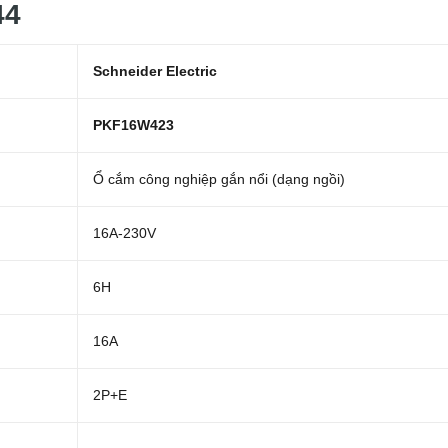
44
Schneider Electric
PKF16W423
Ổ cắm công nghiệp gắn nổi (dạng ngồi)
16A-230V
6H
16A
2P+E