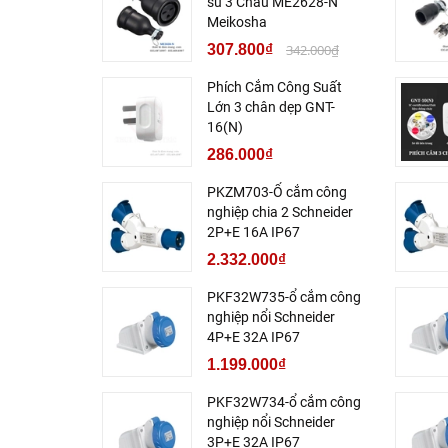
su 3 Chấu ME2628-N
Meikosha
307.800₫
342.000₫
Phích Cắm Công Suất
Lớn 3 chân dẹp GNT-
16(N)
286.000₫
PKZM703-Ổ cắm công
nghiệp chia 2 Schneider
2P+E 16A IP67
2.332.000₫
PKF32W735-ổ cắm công
nghiệp nổi Schneider
4P+E 32A IP67
1.199.000₫
PKF32W734-ổ cắm công
nghiệp nổi Schneider
3P+E 32A IP67