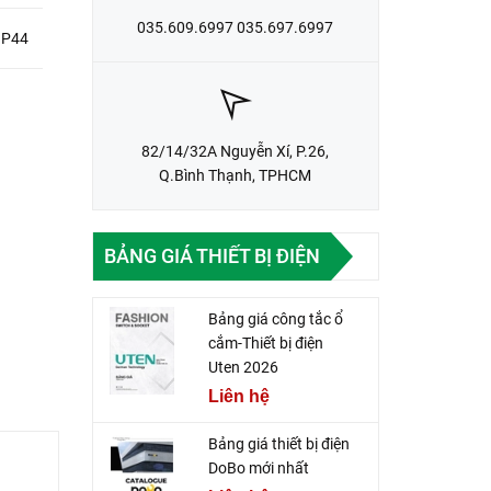
035.609.6997 035.697.6997
IP44
82/14/32A Nguyễn Xí, P.26,
Q.Bình Thạnh, TPHCM
BẢNG GIÁ THIẾT BỊ ĐIỆN
Bảng giá công tắc ổ
cắm-Thiết bị điện
Uten 2026
Liên hệ
Bảng giá thiết bị điện
DoBo mới nhất