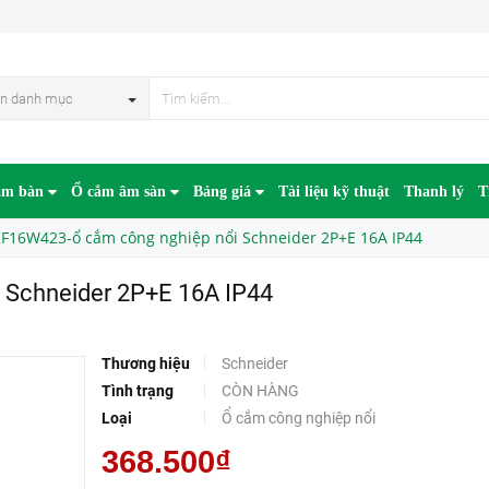
 2P+E 16A IP44
n danh mục
âm bàn
Ổ cắm âm sàn
Bảng giá
Tài liệu kỹ thuật
Thanh lý
T
F16W423-ổ cắm công nghiệp nổi Schneider 2P+E 16A IP44
 Schneider 2P+E 16A IP44
Thương hiệu
Schneider
Tình trạng
CÒN HÀNG
Loại
Ổ cắm công nghiệp nổi
368.500₫