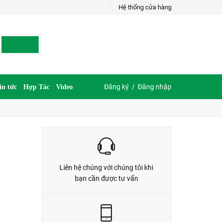
Hệ thống cửa hàng
LIÊN HỆ ĐẶT HÀNG
035.697.6997 hoặc 035.609.6997
Đăng ký
/
Đăng nhập
in tức
Hợp Tác
Video
Liên hệ chúng với chúng tôi khi
bạn cần được tư vấn