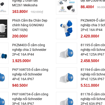
nghiệp 2 chân dẹt
dẹt MP2506-N M
MC261 Meikosha
86.400₫
96.00
163.800₫
182.000₫
Phích Cắm Ba Chân Dẹp
PKZM409-Ổ cắm
chính hãng GONGNIU
nghiệp chia 3 Sc
GNT-10(N)
2P+E 16A IP44
200.000₫
2.420.000₫
PKZM403-Ổ cắm công
81195-ổ cắm cô
nghiệp chia 2 Schneider
nghiệp nổi Schne
2P+E 16A IP44
4P+E 125A IP67
1.925.000₫
2.458.500₫
PKF16W735-ổ cắm công
81194-ổ cắm cô
nghiệp nổi Schneider
nghiệp nổi Schne
4P+E 16A IP67
3P+E 125A IP67
940.500₫
5.511.000₫
PKF16W734-ổ cắm công
81178-ổ cắm cô
nghiệp nổi Schneider
nghiệp nổi Schne
3P+E 16A IP67
2P+E 63A IP67