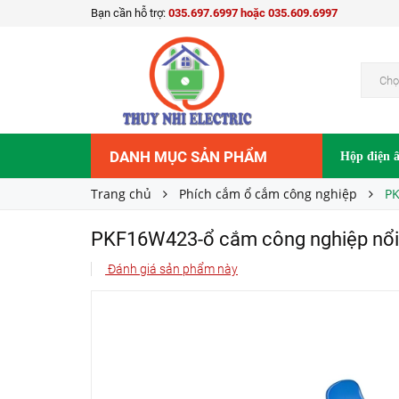
Bạn cần hỗ trợ:
035.697.6997 hoặc 035.609.6997
PKF16W423-ổ cắm công nghiệp nổi Schneider
368.500₫
Giá bán:
Chọ
DANH MỤC SẢN PHẨM
Hộp điện 
Trang chủ
Phích cắm ổ cắm công nghiệp
PK
PKF16W423-ổ cắm công nghiệp nổi
Đánh giá sản phẩm này