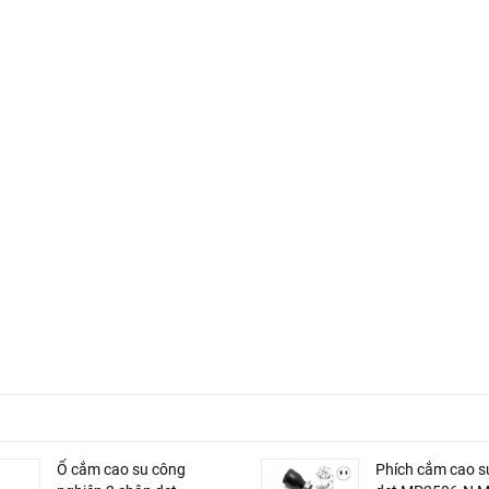
Ổ cắm cao su công
Phích cắm cao s