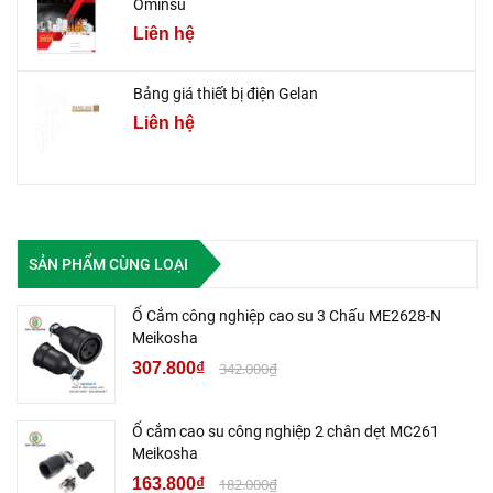
Ominsu
Liên hệ
Bảng giá thiết bị điện Gelan
Liên hệ
SẢN PHẨM CÙNG LOẠI
Ổ Cắm công nghiệp cao su 3 Chấu ME2628-N
Meikosha
307.800₫
342.000₫
Ổ cắm cao su công nghiệp 2 chân dẹt MC261
Meikosha
163.800₫
182.000₫