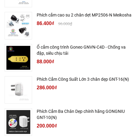
Phích cắm cao su 2 chân dẹt MP2506-N Meikosha
86.400₫
96.000₫
Ổ cắm công trình Goneo GNVN-C4D - Chống va
đập, siêu chịu tải
88.000₫
Phích Cắm Công Suất Lớn 3 chân dẹp GNT-16(N)
286.000₫
Phích Cắm Ba Chân Dẹp chính hãng GONGNIU
GNT-10(N)
200.000₫