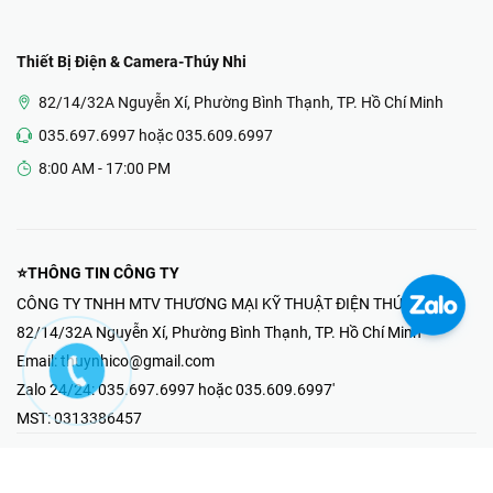
Thiết Bị Điện & Camera-Thúy Nhi
82/14/32A Nguyễn Xí, Phường Bình Thạnh, TP. Hồ Chí Minh
035.697.6997 hoặc 035.609.6997
8:00 AM - 17:00 PM
⭐THÔNG TIN CÔNG TY
CÔNG TY TNHH MTV THƯƠNG MẠI KỸ THUẬT ĐIỆN THÚY NHI
82/14/32A Nguyễn Xí, Phường Bình Thạnh, TP. Hồ Chí Minh
Email:
thuynhico@gmail.com
Zalo 24/24:
035.697.6997 hoặc 035.609.6997'
MST:
0313386457
⭐HOTLINE PHẢN ÁNH KHIẾU NẠI