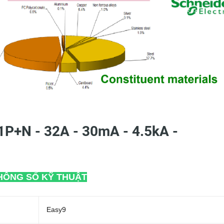
1P+N - 32A - 30mA - 4.5kA -
HÔNG SỐ KỸ THUẬT
Easy9