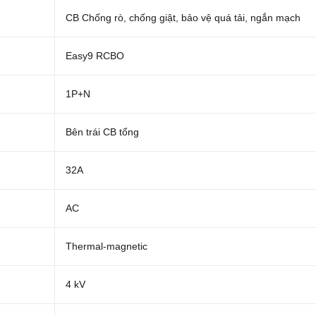
CB Chống rò, chống giật, bảo vệ quá tải, ngắn mạch
Easy9 RCBO
1P+N
Bên trái CB tổng
32A
AC
Thermal-magnetic
4 kV