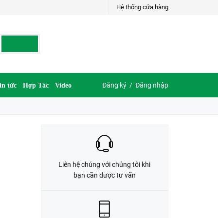
Hệ thống cửa hàng
LIÊN HỆ ĐẶT HÀNG
G
035.697.6997 hoặc 035.609.6997
Đăng ký
/
Đăng nhập
in tức
Hợp Tác
Video
Liên hệ chúng với chúng tôi khi
bạn cần được tư vấn