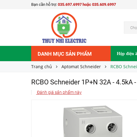
Bạn cần hỗ trợ:
035.697.6997 hoặc 035.609.6997
RCBO Schneider 1P+N 32A - 4.5kA - 30mA EZ
Liên hệ
Giá bán:
Chọ
DANH MỤC SẢN PHẨM
Hộp điện 
Trang chủ
Aptomat Schneider
RCBO Schnei
RCBO Schneider 1P+N 32A - 4.5kA
Đánh giá sản phẩm này