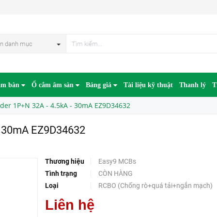
9D34632
HẾT HÀN
n danh mục
âm bàn
Ổ cắm âm sàn
Bảng giá
Tài liệu kỹ thuật
Thanh lý
T
der 1P+N 32A - 4.5kA - 30mA EZ9D34632
 - 30mA EZ9D34632
Thương hiệu
Easy9 MCBs
Tình trạng
CÒN HÀNG
Loại
RCBO (Chống rò+quá tải+ngắn mạch)
Liên hệ