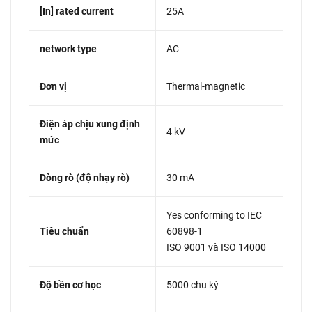
[In] rated current
25A
network type
AC
Đơn vị
Thermal-magnetic
Điện áp chịu xung định
4 kV
mức
Dòng rò (độ nhạy rò)
30 mA
Yes conforming to IEC
Tiêu chuẩn
60898-1
ISO 9001 và ISO 14000
Độ bền cơ học
5000 chu kỳ