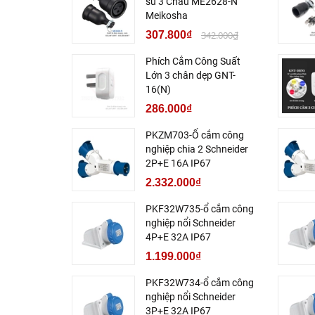
su 3 Chấu ME2628-N
Meikosha
307.800₫
342.000₫
Phích Cắm Công Suất
Lớn 3 chân dẹp GNT-
16(N)
286.000₫
PKZM703-Ổ cắm công
nghiệp chia 2 Schneider
2P+E 16A IP67
2.332.000₫
PKF32W735-ổ cắm công
nghiệp nổi Schneider
4P+E 32A IP67
1.199.000₫
PKF32W734-ổ cắm công
nghiệp nổi Schneider
3P+E 32A IP67