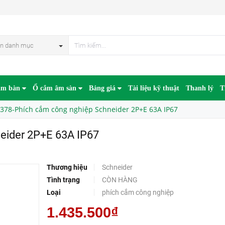
E 63A IP67
n danh mục
âm bàn
Ổ cắm âm sàn
Bảng giá
Tài liệu kỹ thuật
Thanh lý
T
378-Phích cắm công nghiệp Schneider 2P+E 63A IP67
eider 2P+E 63A IP67
Thương hiệu
Schneider
Tình trạng
CÒN HÀNG
Loại
phích cắm công nghiệp
1.435.500₫