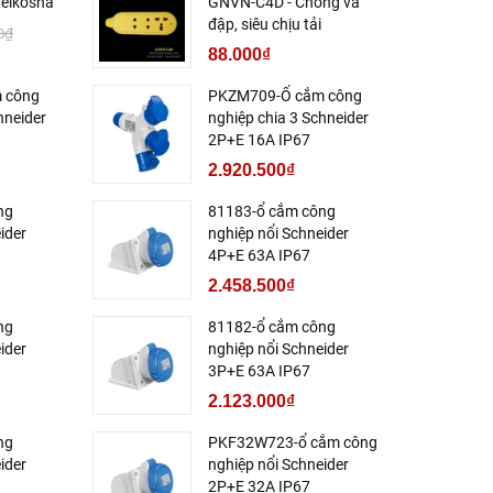
eikosha
GNVN-C4D - Chống va
đập, siêu chịu tải
0₫
88.000₫
 công
PKZM709-Ổ cắm công
hneider
nghiệp chia 3 Schneider
2P+E 16A IP67
2.920.500₫
ng
81183-ổ cắm công
ider
nghiệp nổi Schneider
4P+E 63A IP67
2.458.500₫
ng
81182-ổ cắm công
ider
nghiệp nổi Schneider
3P+E 63A IP67
2.123.000₫
ng
PKF32W723-ổ cắm công
ider
nghiệp nổi Schneider
2P+E 32A IP67