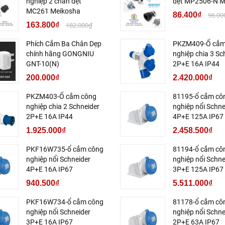
nghiệp 2 chân dẹt
dẹt MP2506-N M
MC261 Meikosha
86.400₫
96.00
163.800₫
182.000₫
Phích Cắm Ba Chân Dẹp
PKZM409-Ổ cắm
chính hãng GONGNIU
nghiệp chia 3 Sc
GNT-10(N)
2P+E 16A IP44
200.000₫
2.420.000₫
PKZM403-Ổ cắm công
81195-ổ cắm cô
nghiệp chia 2 Schneider
nghiệp nổi Schne
2P+E 16A IP44
4P+E 125A IP67
1.925.000₫
2.458.500₫
PKF16W735-ổ cắm công
81194-ổ cắm cô
nghiệp nổi Schneider
nghiệp nổi Schne
4P+E 16A IP67
3P+E 125A IP67
940.500₫
5.511.000₫
PKF16W734-ổ cắm công
81178-ổ cắm cô
nghiệp nổi Schneider
nghiệp nổi Schne
3P+E 16A IP67
2P+E 63A IP67