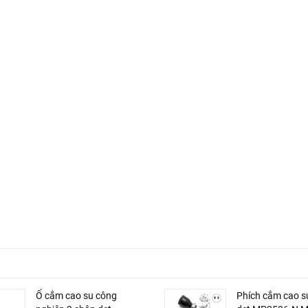
Ổ cắm cao su công
Phích cắm cao s