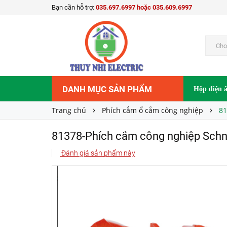
Bạn cần hỗ trợ:
035.697.6997 hoặc 035.609.6997
81378-Phích cắm công nghiệp Schneider 2P+
1.435.500₫
Giá bán:
Chọ
DANH MỤC SẢN PHẨM
Hộp điện 
Trang chủ
Phích cắm ổ cắm công nghiệp
81
81378-Phích cắm công nghiệp Schn
Đánh giá sản phẩm này