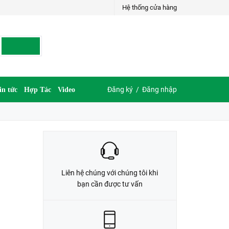
Hệ thống cửa hàng
LIÊN HỆ ĐẶT HÀNG
035.697.6997 hoặc 035.609.6997
Đăng ký
/
Đăng nhập
in tức
Hợp Tác
Video
Liên hệ chúng với chúng tôi khi
bạn cần được tư vấn