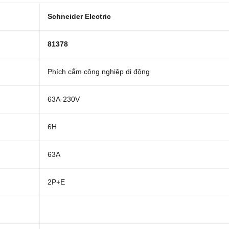
Schneider Electric
81378
Phích cắm công nghiệp di động
63A-230V
6H
63A
2P+E