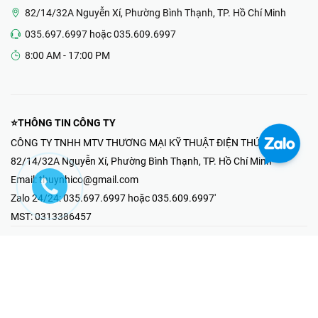
82/14/32A Nguyễn Xí, Phường Bình Thạnh, TP. Hồ Chí Minh
035.697.6997 hoặc 035.609.6997
8:00 AM - 17:00 PM
⭐THÔNG TIN CÔNG TY
CÔNG TY TNHH MTV THƯƠNG MẠI KỸ THUẬT ĐIỆN THÚY NHI
82/14/32A Nguyễn Xí, Phường Bình Thạnh, TP. Hồ Chí Minh
Email:
thuynhico@gmail.com
Zalo 24/24:
035.697.6997 hoặc 035.609.6997'
MST:
0313386457
⭐HOTLINE PHẢN ÁNH KHIẾU NẠI
Mr Hải : 097.867.6997
⭐GIAN HÀNG ONLINE