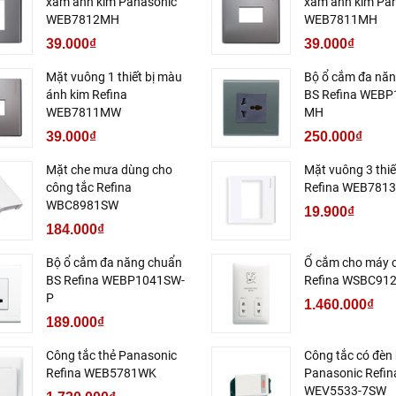
xám ánh kim Panasonic
xám ánh kim Pa
WEB7812MH
WEB7811MH
39.000₫
39.000₫
Mặt vuông 1 thiết bị màu
Bộ ổ cắm đa nă
ánh kim Refina
BS Refina WEBP
WEB7811MW
MH
39.000₫
250.000₫
Mặt che mưa dùng cho
Mặt vuông 3 thiế
công tắc Refina
Refina WEB781
WBC8981SW
19.900₫
184.000₫
Bộ ổ cắm đa năng chuẩn
Ổ cắm cho máy 
BS Refina WEBP1041SW-
Refina WSBC91
P
1.460.000₫
189.000₫
Công tắc thẻ Panasonic
Công tắc có đèn
Refina WEB5781WK
Panasonic Refin
WEV5533-7SW