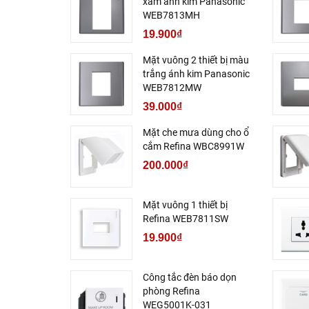
xám ánh kim Panasonic
WEB7813MH
19.900₫
Mặt vuông 2 thiết bị màu
trắng ánh kim Panasonic
WEB7812MW
39.000₫
Mặt che mưa dùng cho ổ
cắm Refina WBC8991W
200.000₫
Mặt vuông 1 thiết bị
Refina WEB7811SW
19.900₫
Công tắc đèn báo dọn
phòng Refina
WEG5001K-031