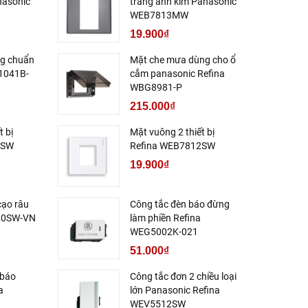
nasonic
trắng ánh kim Panasonic
WEB7813MW
19.900₫
ng chuẩn
Mặt che mưa dùng cho ổ
1041B-
cắm panasonic Refina
WBG8981-P
215.000₫
t bị
Mặt vuông 2 thiết bị
3SW
Refina WEB7812SW
19.900₫
cạo râu
Công tắc đèn báo đừng
20SW-VN
làm phiền Refina
WEG5002K-021
51.000₫
 báo
Công tắc đơn 2 chiều loại
a
lớn Panasonic Refina
WEV5512SW