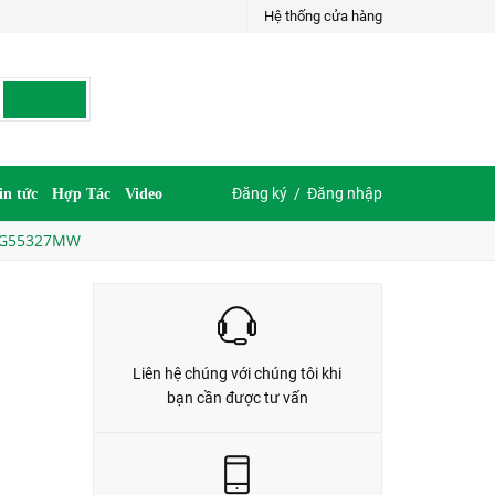
Hệ thống cửa hàng
LIÊN HỆ ĐẶT HÀNG
035.697.6997 hoặc 035.609.6997
Đăng ký
/
Đăng nhập
in tức
Hợp Tác
Video
 WEG55327MW
Liên hệ chúng với chúng tôi khi
bạn cần được tư vấn