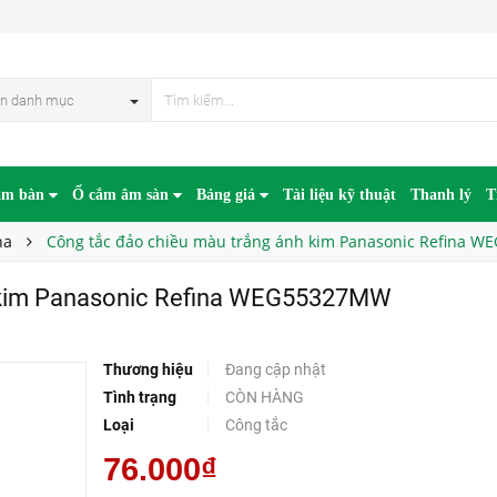
Công tắc đảo chiều màu trắng ánh kim Panasonic Refina WEG55327MW
n danh mục
âm bàn
Ổ cắm âm sàn
Bảng giá
Tài liệu kỹ thuật
Thanh lý
T
na
Công tắc đảo chiều màu trắng ánh kim Panasonic Refina
ánh kim Panasonic Refina WEG55327MW
Thương hiệu
Đang cập nhật
Tình trạng
CÒN HÀNG
Loại
Công tắc
76.000₫