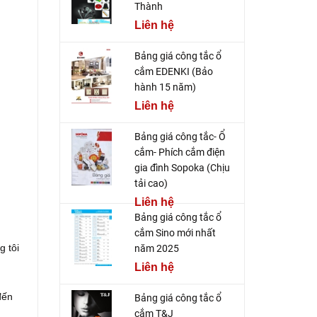
Thành
Liên hệ
Bảng giá công tắc ổ
cắm EDENKI (Bảo
hành 15 năm)
Liên hệ
Bảng giá công tắc- Ổ
cắm- Phích cắm điện
gia đình Sopoka (Chịu
tải cao)
Liên hệ
Bảng giá công tắc ổ
cắm Sino mới nhất
g tôi
năm 2025
Liên hệ
đến
Bảng giá công tắc ổ
cắm T&J