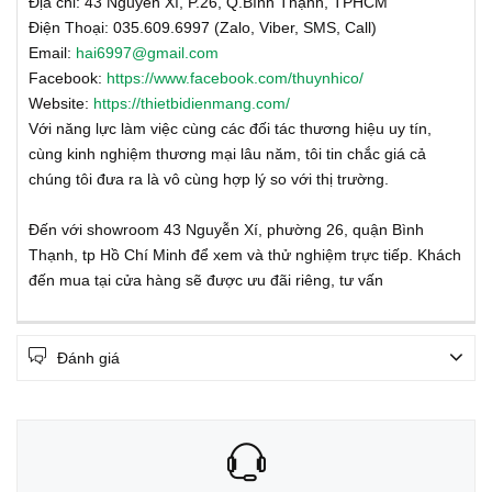
Địa chỉ: 43 Nguyễn Xí, P.26, Q.Bình Thạnh, TPHCM
Điện Thoại: 035.609.6997 (Zalo, Viber, SMS, Call)
Email:
hai6997@gmail.com
Facebook:
https://www.facebook.com/thuynhico/
Website:
https://thietbidienmang.com/
Với năng lực làm việc cùng các đối tác thương hiệu uy tín,
cùng kinh nghiệm thương mại lâu năm, tôi tin chắc giá cả
chúng tôi đưa ra là vô cùng hợp lý so với thị trường.
Đến với showroom 43 Nguyễn Xí, phường 26, quận Bình
Thạnh, tp Hồ Chí Minh để xem và thử nghiệm trực tiếp. Khách
đến mua tại cửa hàng sẽ được ưu đãi riêng, tư vấn
Đánh giá