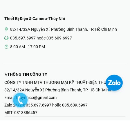
Thiết Bị Điện & Camera-Thúy Nhi
82/14/32A Nguyễn Xí, Phường Bình Thạnh, TP. Hồ Chí Minh
035.697.6997 hoặc 035.609.6997
8:00 AM - 17:00 PM
⭐THÔNG TIN CÔNG TY
CÔNG TY TNHH MTV THƯƠNG MẠI KỸ THUẬT ĐIỆN THÚY NHI
82/14/32A Nguyễn Xí, Phường Bình Thạnh, TP. Hồ Chí Minh
Email:
thuynhico@gmail.com
Zalo 24/24:
035.697.6997 hoặc 035.609.6997'
MST:
0313386457
⭐HOTLINE PHẢN ÁNH KHIẾU NẠI