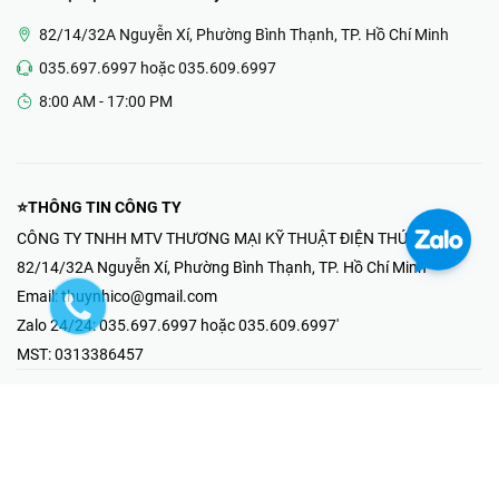
82/14/32A Nguyễn Xí, Phường Bình Thạnh, TP. Hồ Chí Minh
035.697.6997 hoặc 035.609.6997
8:00 AM - 17:00 PM
⭐THÔNG TIN CÔNG TY
CÔNG TY TNHH MTV THƯƠNG MẠI KỸ THUẬT ĐIỆN THÚY NHI
82/14/32A Nguyễn Xí, Phường Bình Thạnh, TP. Hồ Chí Minh
Email:
thuynhico@gmail.com
Zalo 24/24:
035.697.6997 hoặc 035.609.6997'
MST:
0313386457
⭐HOTLINE PHẢN ÁNH KHIẾU NẠI
Mr Hải : 097.867.6997