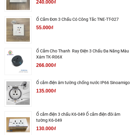
240.000₫
Ổ Cắm Đơn 3 Chấu Có Công Tắc TNE-TT-027
55.000₫
Ổ Cắm Cho Thanh Ray Điện 3 Chấu Đa Năng Màu
Xám TK-R06X
266.000₫
Ổ cắm điện âm tường chống nước IP66 Sinoamigo
135.000₫
Ổ cắm điện 3 chấu K6-049 Ổ cắm điện đôi âm
tường K6-049
130.000₫