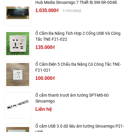
Hub Media Sinoamigo 7 Thiết Bị SW-SR-004B
1.035.000₫
1.150.000₫
Ổ Cắm Đa Năng Tích Hợp 2 Cổng USB Và Công
Tắc TNE-F21-022
135.000₫
Ổ Cắm Điện 5 Chấu Đa Năng Có Công Tắc TNE-
F21-021
100.000₫
Ổ cắm thanh trượt âm tường SPT-MS-60
Sinoamigo
Liên hệ
Ổ cắm USB 3.0 dữ liệu âm tường Sinoamigo P21-