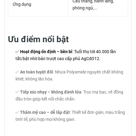
Cầu thang, hành lang,
Ứng dụng
phòng ngủ,...
Ưu điểm nổi bật
✅
Hoạt động ổn định – bền bỉ
: Tuổi thọ tới 40.000 lần
tắt/bật nhờ bản trượt cao cấp phủ AgCdO12.
✅
An toàn tuyệt đối
: Nhựa Polyamide nguyên chất không
khét, không lão hóa.
✅
Tiếp xúc nhạy – không đánh lửa
: Trục mạ bạc, vít đồng
đầu tròn giúp kết nối chắc chắn.
✅
Thẩm mỹ cao – dễ lắp đặt
: Thiết kế đơn giản, màu trắng
tinh tế, phù hợp mọi không gian.