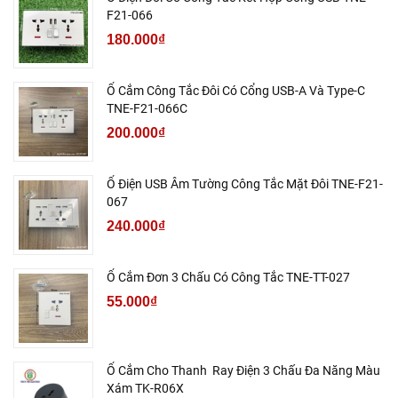
F21-066
180.000₫
Ổ Cắm Công Tắc Đôi Có Cổng USB-A Và Type-C
TNE-F21-066C
200.000₫
Ổ Điện USB Âm Tường Công Tắc Mặt Đôi TNE-F21-
067
240.000₫
Ổ Cắm Đơn 3 Chấu Có Công Tắc TNE-TT-027
55.000₫
Ổ Cắm Cho Thanh Ray Điện 3 Chấu Đa Năng Màu
Xám TK-R06X