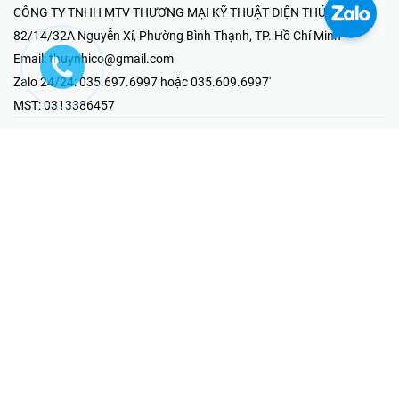
CÔNG TY TNHH MTV THƯƠNG MẠI KỸ THUẬT ĐIỆN THÚY NHI
82/14/32A Nguyễn Xí, Phường Bình Thạnh, TP. Hồ Chí Minh
Email:
thuynhico@gmail.com
Zalo 24/24:
035.697.6997 hoặc 035.609.6997'
MST:
0313386457
⭐HOTLINE PHẢN ÁNH KHIẾU NẠI
Mr Hải : 097.867.6997
⭐GIAN HÀNG ONLINE
Fanpage - Thúy Nhi Electric
Youtube - Thúy Nhi Electric
Gian Hàng Shopee
Tiktok
@2019 - Bản quyền thuộc về Công ty TNHH MTV Thương Mại Kỹ