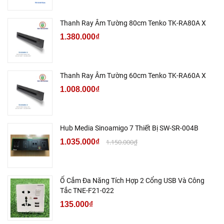
Thanh Ray Âm Tường 80cm Tenko TK-RA80A X
1.380.000₫
Thanh Ray Âm Tường 60cm Tenko TK-RA60A X
1.008.000₫
Hub Media Sinoamigo 7 Thiết Bị SW-SR-004B
1.035.000₫
1.150.000₫
Ổ Cắm Đa Năng Tích Hợp 2 Cổng USB Và Công
Tắc TNE-F21-022
135.000₫