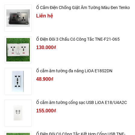
Ổ Cắm Điện Chống Giật Âm Tường Màu Đen Tenko
Liên hệ
Ổ Điện Đôi 3 Chấu Có Công Tắc TNE-F21-065
130.000₫
Ổ cắm âm tường đa năng LiOA E18S2DN
48.900₫
Ổ cắm âm tường cổng sạc USB LiOA E18/U4A2C
155.000₫
Ổ Điện Đôi Có Công Tắc Kết Hợp Cổng USB TNE-