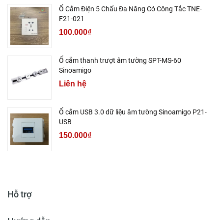
Ổ Cắm Điện 5 Chấu Đa Năng Có Công Tắc TNE-
F21-021
100.000₫
Ổ cắm thanh trượt âm tường SPT-MS-60
Sinoamigo
Liên hệ
Ổ cắm USB 3.0 dữ liệu âm tường Sinoamigo P21-
USB
150.000₫
Hỗ trợ