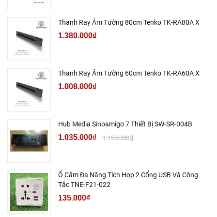
Thanh Ray Âm Tường 80cm Tenko TK-RA80A X
1.380.000₫
Thanh Ray Âm Tường 60cm Tenko TK-RA60A X
1.008.000₫
Hub Media Sinoamigo 7 Thiết Bị SW-SR-004B
1.035.000₫
1.150.000₫
Ổ Cắm Đa Năng Tích Hợp 2 Cổng USB Và Công
Tắc TNE-F21-022
135.000₫