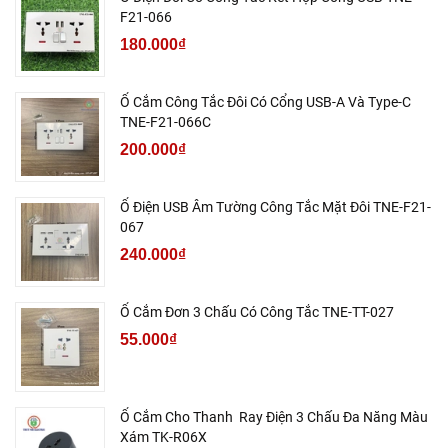
F21-066
180.000₫
Ổ Cắm Công Tắc Đôi Có Cổng USB-A Và Type-C
TNE-F21-066C
200.000₫
Ổ Điện USB Âm Tường Công Tắc Mặt Đôi TNE-F21-
067
240.000₫
Ổ Cắm Đơn 3 Chấu Có Công Tắc TNE-TT-027
55.000₫
Ổ Cắm Cho Thanh Ray Điện 3 Chấu Đa Năng Màu
Xám TK-R06X