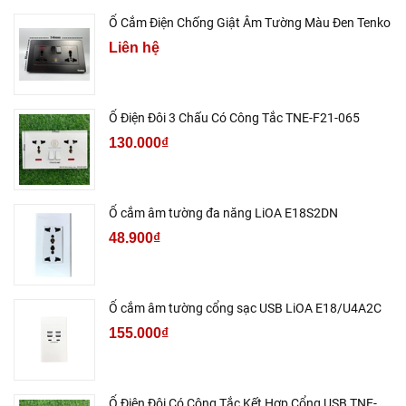
Ổ Cắm Điện Chống Giật Âm Tường Màu Đen Tenko
Liên hệ
Ổ Điện Đôi 3 Chấu Có Công Tắc TNE-F21-065
130.000₫
Ổ cắm âm tường đa năng LiOA E18S2DN
48.900₫
Ổ cắm âm tường cổng sạc USB LiOA E18/U4A2C
155.000₫
Ổ Điện Đôi Có Công Tắc Kết Hợp Cổng USB TNE-