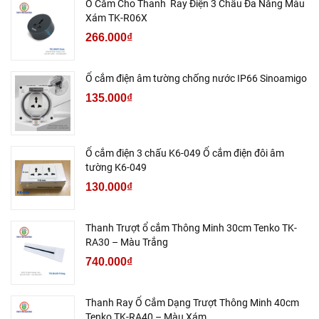
Ổ Cắm Cho Thanh Ray Điện 3 Chấu Đa Năng Màu
Xám TK-R06X
266.000₫
Ổ cắm điện âm tường chống nước IP66 Sinoamigo
135.000₫
Ổ cắm điện 3 chấu K6-049 Ổ cắm điện đôi âm
tường K6-049
130.000₫
Thanh Trượt ổ cắm Thông Minh 30cm Tenko TK-
RA30 – Màu Trắng
740.000₫
Thanh Ray Ổ Cắm Dạng Trượt Thông Minh 40cm
Tenko TK-RA40 – Màu Xám