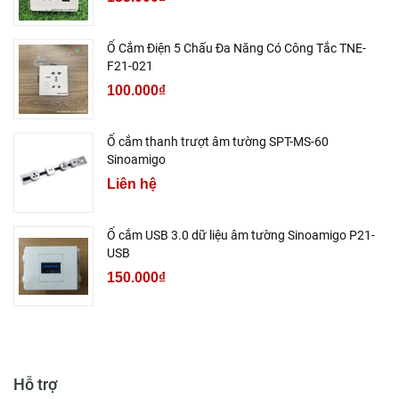
Ổ Cắm Điện 5 Chấu Đa Năng Có Công Tắc TNE-
F21-021
100.000₫
Ổ cắm thanh trượt âm tường SPT-MS-60
Sinoamigo
Liên hệ
Ổ cắm USB 3.0 dữ liệu âm tường Sinoamigo P21-
USB
150.000₫
Hỗ trợ