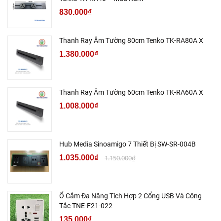
830.000₫
Thanh Ray Âm Tường 80cm Tenko TK-RA80A X
1.380.000₫
Thanh Ray Âm Tường 60cm Tenko TK-RA60A X
1.008.000₫
Hub Media Sinoamigo 7 Thiết Bị SW-SR-004B
1.035.000₫
1.150.000₫
Ổ Cắm Đa Năng Tích Hợp 2 Cổng USB Và Công
Tắc TNE-F21-022
135.000₫