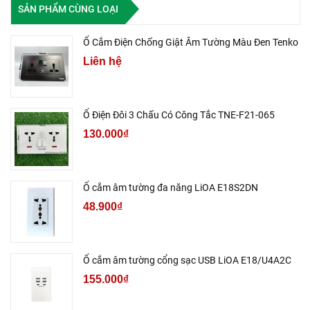
SẢN PHẨM CÙNG LOẠI
Ổ Cắm Điện Chống Giật Âm Tường Màu Đen Tenko
Liên hệ
Ổ Điện Đôi 3 Chấu Có Công Tắc TNE-F21-065
130.000₫
Ổ cắm âm tường đa năng LiOA E18S2DN
48.900₫
Ổ cắm âm tường cổng sạc USB LiOA E18/U4A2C
155.000₫