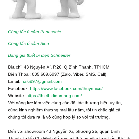
Công tắc ổ cắm Panasonic
Công tắc ổ cắm Sino
Bảng giá thiết bị điện Schneider
Địa chỉ: 43 Nguyễn Xí, P.26, Q.Bình Thạnh, TPHCM
Điện Thoại: 035.609.6997 (Zalo, Viber, SMS, Call)
Email:
hai6997@gmail.com
Facebook:
https://www.facebook.com/thuynhico/
Website:
https://thietbidienmang.com/
Với năng lực làm việc cùng các đối tác thương hiệu uy tín,
cùng kinh nghiệm thương mại lâu năm, tôi tin chắc giá cả
chúng tôi đưa ra là vô cùng hợp lý so với thị trường.
Đến với showroom 43 Nguyễn Xí, phường 26, quận Bình
Thạnh, tp Hồ Chí Minh để xem và thử nghiệm trực tiếp. Khách