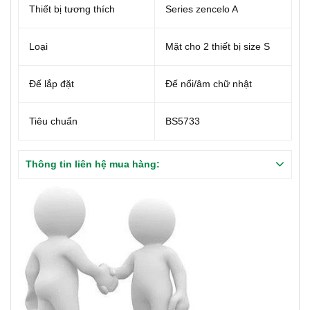
Thiết bị tương thích
Series zencelo A
Loại
Mặt cho 2 thiết bị size S
Đế lắp đặt
Đế nổi/âm chữ nhật
Tiêu chuẩn
BS5733
Thông tin liên hệ mua hàng: