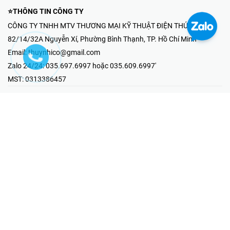
⭐THÔNG TIN CÔNG TY
CÔNG TY TNHH MTV THƯƠNG MẠI KỸ THUẬT ĐIỆN THÚY NHI
82/14/32A Nguyễn Xí, Phường Bình Thạnh, TP. Hồ Chí Minh
Email:
thuynhico@gmail.com
Zalo 24/24:
035.697.6997 hoặc 035.609.6997'
MST:
0313386457
⭐HOTLINE PHẢN ÁNH KHIẾU NẠI
Mr Hải : 097.867.6997
⭐GIAN HÀNG ONLINE
Fanpage - Thúy Nhi Electric
Youtube - Thúy Nhi Electric
Gian Hàng Shopee
Tiktok