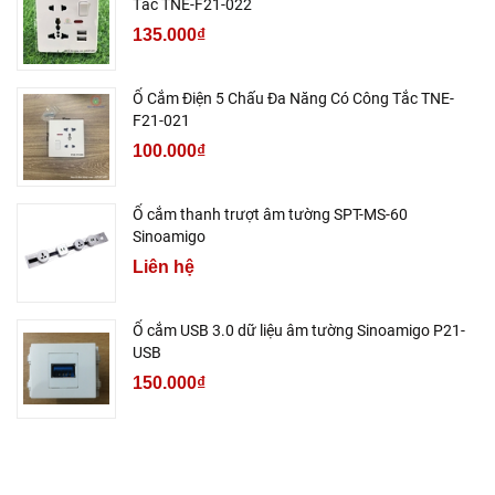
Tắc TNE-F21-022
135.000₫
Ổ Cắm Điện 5 Chấu Đa Năng Có Công Tắc TNE-
F21-021
100.000₫
Ổ cắm thanh trượt âm tường SPT-MS-60
Sinoamigo
Liên hệ
Ổ cắm USB 3.0 dữ liệu âm tường Sinoamigo P21-
USB
150.000₫