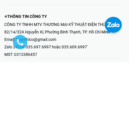
⭐THÔNG TIN CÔNG TY
CÔNG TY TNHH MTV THƯƠNG MẠI KỸ THUẬT ĐIỆN THÚY NHI
82/14/32A Nguyễn Xí, Phường Bình Thạnh, TP. Hồ Chí Minh
Email:
thuynhico@gmail.com
Zalo 24/24:
035.697.6997 hoặc 035.609.6997'
MST:
0313386457
⭐HOTLINE PHẢN ÁNH KHIẾU NẠI
Mr Hải : 097.867.6997
⭐GIAN HÀNG ONLINE
Fanpage - Thúy Nhi Electric
Youtube - Thúy Nhi Electric
Gian Hàng Shopee
Tiktok