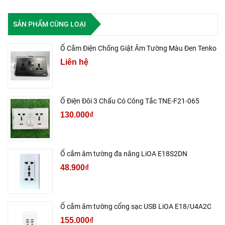
SẢN PHẨM CÙNG LOẠI
Ổ Cắm Điện Chống Giật Âm Tường Màu Đen Tenko
Liên hệ
Ổ Điện Đôi 3 Chấu Có Công Tắc TNE-F21-065
130.000₫
Ổ cắm âm tường đa năng LiOA E18S2DN
48.900₫
Ổ cắm âm tường cổng sạc USB LiOA E18/U4A2C
155.000₫