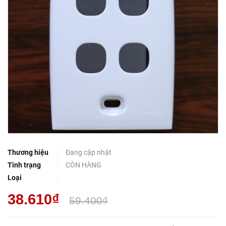
Thương hiệu
Đang cập nhật
Tình trạng
CÒN HÀNG
Loại
38.610₫
59.400₫