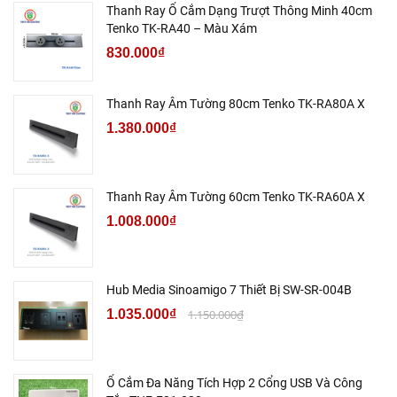
Thanh Ray Ổ Cắm Dạng Trượt Thông Minh 40cm
Tenko TK-RA40 – Màu Xám
830.000₫
Thanh Ray Âm Tường 80cm Tenko TK-RA80A X
1.380.000₫
Thanh Ray Âm Tường 60cm Tenko TK-RA60A X
1.008.000₫
Hub Media Sinoamigo 7 Thiết Bị SW-SR-004B
1.035.000₫
1.150.000₫
Ổ Cắm Đa Năng Tích Hợp 2 Cổng USB Và Công