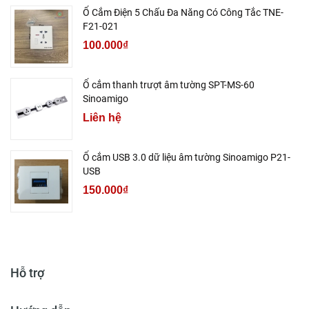
Ổ Cắm Điện 5 Chấu Đa Năng Có Công Tắc TNE-
F21-021
100.000₫
Ổ cắm thanh trượt âm tường SPT-MS-60
Sinoamigo
Liên hệ
Ổ cắm USB 3.0 dữ liệu âm tường Sinoamigo P21-
USB
150.000₫
Hỗ trợ