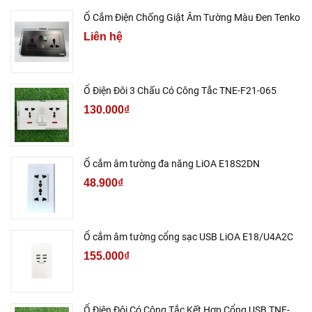
Ổ Cắm Điện Chống Giật Âm Tường Màu Đen Tenko
Liên hệ
Ổ Điện Đôi 3 Chấu Có Công Tắc TNE-F21-065
130.000₫
Ổ cắm âm tường đa năng LiOA E18S2DN
48.900₫
Ổ cắm âm tường cổng sạc USB LiOA E18/U4A2C
155.000₫
Ổ Điện Đôi Có Công Tắc Kết Hợp Cổng USB TNE-