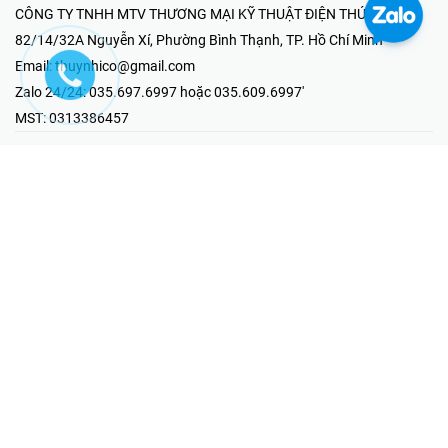
CÔNG TY TNHH MTV THƯƠNG MẠI KỸ THUẬT ĐIỆN THÚY NHI
82/14/32A Nguyễn Xí, Phường Bình Thạnh, TP. Hồ Chí Minh
Email:
thuynhico@gmail.com
Zalo 24/24:
035.697.6997 hoặc 035.609.6997'
MST:
0313386457
⭐HOTLINE PHẢN ÁNH KHIẾU NẠI
Mr Hải : 097.867.6997
⭐GIAN HÀNG ONLINE
Fanpage - Thúy Nhi Electric
Youtube - Thúy Nhi Electric
Gian Hàng Shopee
Tiktok
@2019 - Bản quyền thuộc về Công ty TNHH MTV Thương Mại Kỹ