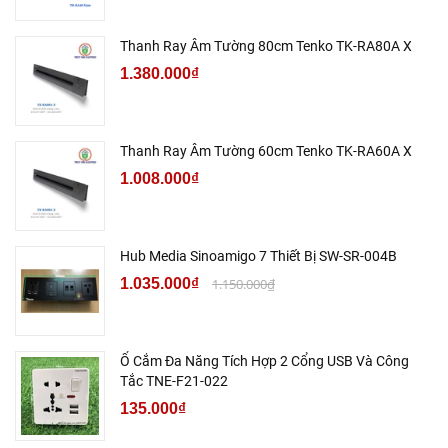
Thanh Ray Âm Tường 80cm Tenko TK-RA80A X
1.380.000₫
Thanh Ray Âm Tường 60cm Tenko TK-RA60A X
1.008.000₫
Hub Media Sinoamigo 7 Thiết Bị SW-SR-004B
1.035.000₫
1.150.000₫
Ổ Cắm Đa Năng Tích Hợp 2 Cổng USB Và Công
Tắc TNE-F21-022
135.000₫