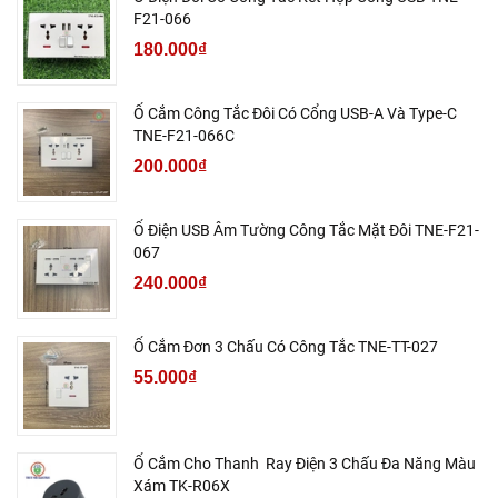
F21-066
180.000₫
Ổ Cắm Công Tắc Đôi Có Cổng USB-A Và Type-C
TNE-F21-066C
200.000₫
Ổ Điện USB Âm Tường Công Tắc Mặt Đôi TNE-F21-
067
240.000₫
Ổ Cắm Đơn 3 Chấu Có Công Tắc TNE-TT-027
55.000₫
Ổ Cắm Cho Thanh Ray Điện 3 Chấu Đa Năng Màu
Xám TK-R06X