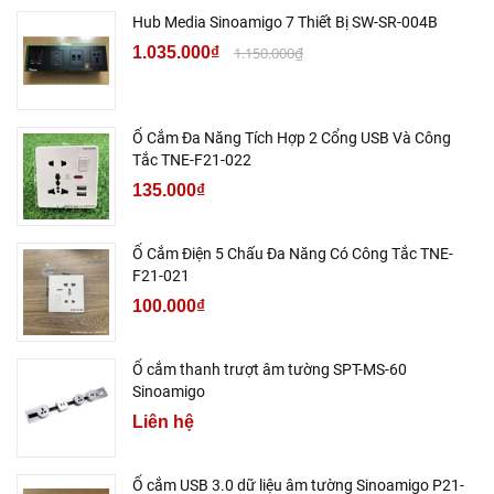
Hub Media Sinoamigo 7 Thiết Bị SW-SR-004B
1.035.000₫
1.150.000₫
Ổ Cắm Đa Năng Tích Hợp 2 Cổng USB Và Công
Tắc TNE-F21-022
135.000₫
Ổ Cắm Điện 5 Chấu Đa Năng Có Công Tắc TNE-
F21-021
100.000₫
Ổ cắm thanh trượt âm tường SPT-MS-60
Sinoamigo
Liên hệ
Ổ cắm USB 3.0 dữ liệu âm tường Sinoamigo P21-