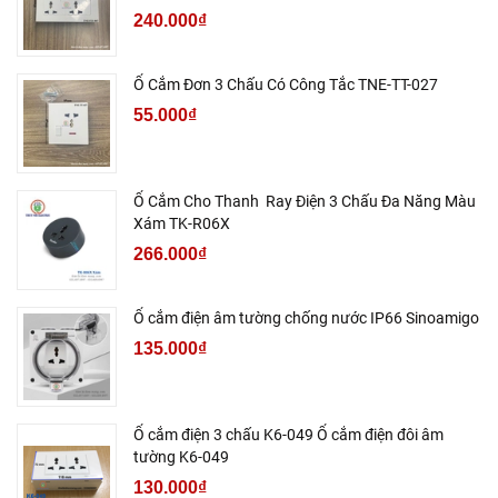
240.000₫
Ổ Cắm Đơn 3 Chấu Có Công Tắc TNE-TT-027
55.000₫
Ổ Cắm Cho Thanh Ray Điện 3 Chấu Đa Năng Màu
Xám TK-R06X
266.000₫
Ổ cắm điện âm tường chống nước IP66 Sinoamigo
135.000₫
Ổ cắm điện 3 chấu K6-049 Ổ cắm điện đôi âm
tường K6-049
130.000₫