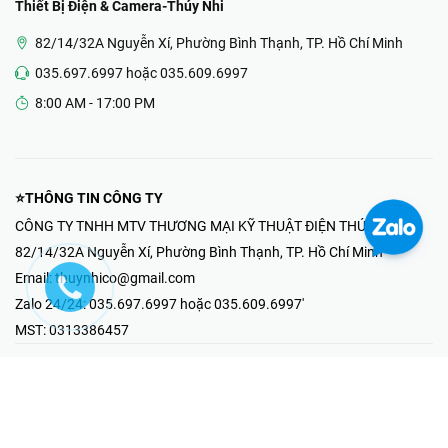
Thiết Bị Điện & Camera-Thúy Nhi
82/14/32A Nguyễn Xí, Phường Bình Thạnh, TP. Hồ Chí Minh
035.697.6997 hoặc 035.609.6997
8:00 AM - 17:00 PM
⭐THÔNG TIN CÔNG TY
CÔNG TY TNHH MTV THƯƠNG MẠI KỸ THUẬT ĐIỆN THÚY NHI
82/14/32A Nguyễn Xí, Phường Bình Thạnh, TP. Hồ Chí Minh
Email:
thuynhico@gmail.com
Zalo 24/24:
035.697.6997 hoặc 035.609.6997'
MST:
0313386457
⭐HOTLINE PHẢN ÁNH KHIẾU NẠI
Mr Hải : 097.867.6997