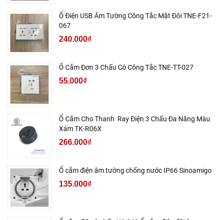
Ổ Điện USB Âm Tường Công Tắc Mặt Đôi TNE-F21-
067
240.000₫
Ổ Cắm Đơn 3 Chấu Có Công Tắc TNE-TT-027
55.000₫
Ổ Cắm Cho Thanh Ray Điện 3 Chấu Đa Năng Màu
Xám TK-R06X
266.000₫
Ổ cắm điện âm tường chống nước IP66 Sinoamigo
135.000₫