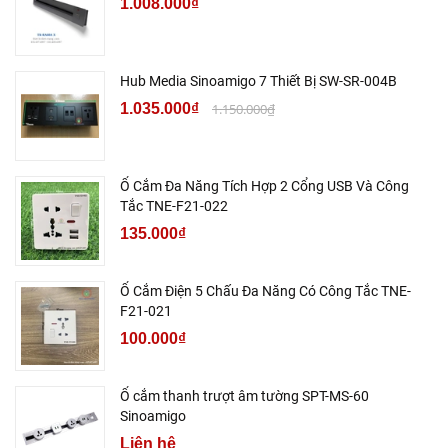
1.008.000₫
Hub Media Sinoamigo 7 Thiết Bị SW-SR-004B
1.035.000₫
1.150.000₫
Ổ Cắm Đa Năng Tích Hợp 2 Cổng USB Và Công
Tắc TNE-F21-022
135.000₫
Ổ Cắm Điện 5 Chấu Đa Năng Có Công Tắc TNE-
F21-021
100.000₫
Ổ cắm thanh trượt âm tường SPT-MS-60
Sinoamigo
Liên hệ