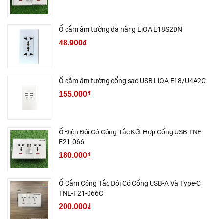
Ổ cắm âm tường đa năng LiOA E18S2DN
48.900₫
Ổ cắm âm tường cổng sạc USB LiOA E18/U4A2C
155.000₫
Ổ Điện Đôi Có Công Tắc Kết Hợp Cổng USB TNE-
F21-066
180.000₫
Ổ Cắm Công Tắc Đôi Có Cổng USB-A Và Type-C
TNE-F21-066C
200.000₫