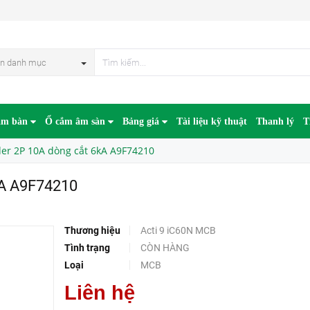
10
HẾT HÀN
n danh mục
âm bàn
Ổ cắm âm sàn
Bảng giá
Tài liệu kỹ thuật
Thanh lý
T
er 2P 10A dòng cắt 6kA A9F74210
kA A9F74210
Thương hiệu
Acti 9 iC60N MCB
Tình trạng
CÒN HÀNG
Loại
MCB
Liên hệ