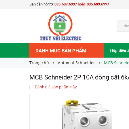
Bạn cần hỗ trợ:
035.697.6997 hoặc 035.609.6997
MCB Schneider 2P 10A dòng cắt 6kA A9F742
Liên hệ
Giá bán:
Chọ
DANH MỤC SẢN PHẨM
Hộp điện 
Trang chủ
Aptomat Schneider
MCB Schneid
MCB Schneider 2P 10A dòng cắt 6
Đánh giá sản phẩm này