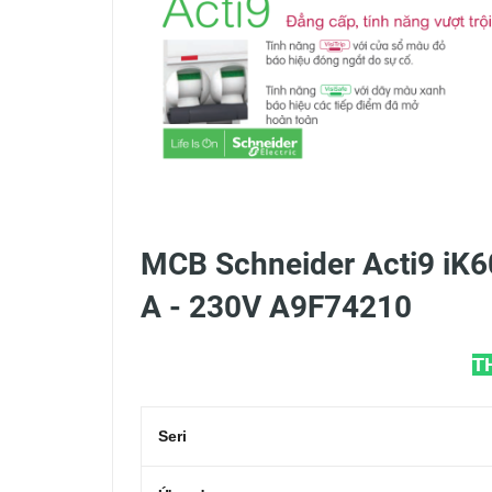
MCB Schneider Acti9 iK6
A - 230V A9F74210
T
Seri