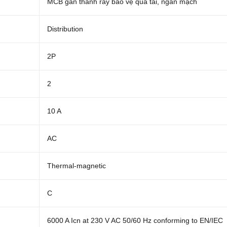
MCB gắn thanh ray bảo vệ quá tải, ngắn mạch
Distribution
2P
2
10 A
AC
Thermal-magnetic
C
6000 A Icn at 230 V AC 50/60 Hz conforming to EN/IEC