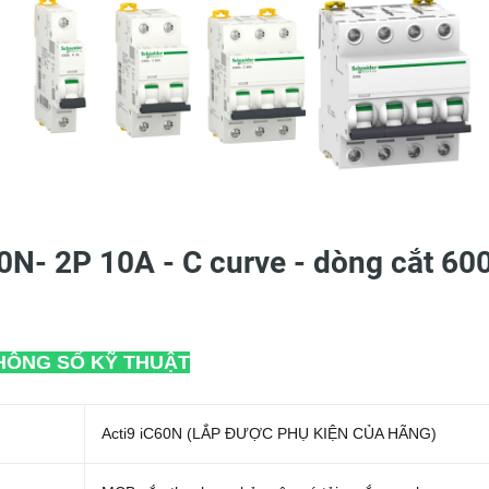
0N- 2P 10A - C curve - dòng cắt 60
HÔNG SỐ KỸ THUẬT
Acti9 iC60N (LẮP ĐƯỢC PHỤ KIỆN CỦA HÃNG)