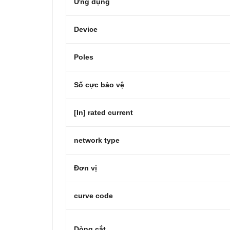
Ứng dụng
Device
Poles
Số cực bảo vệ
[In] rated current
network type
Đơn vị
curve code
Dòng cắt