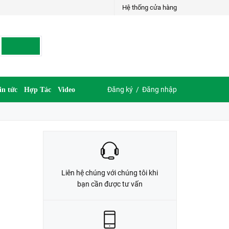
Hệ thống cửa hàng
LIÊN HỆ ĐẶT HÀNG
G
035.697.6997 hoặc 035.609.6997
Đăng ký
/
Đăng nhập
in tức
Hợp Tác
Video
Liên hệ chúng với chúng tôi khi
bạn cần được tư vấn