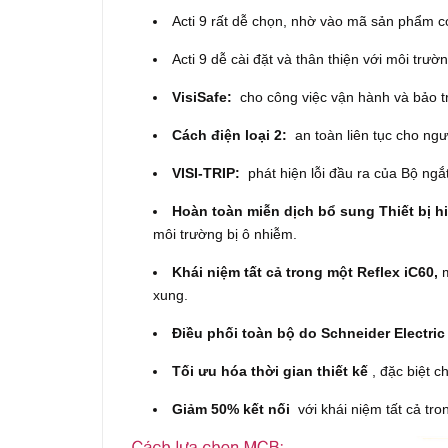
Acti 9 rất dễ chọn, nhờ vào mã sản phẩm c
Acti 9 dễ cài đặt và thân thiện với môi trườ
VisiSafe:
cho công việc vận hành và bảo tr
Cách điện loại 2:
an toàn liên tục cho ngư
VISI-TRIP:
phát hiện lỗi đầu ra của Bộ ngắt
Hoàn toàn miễn dịch bổ sung Thiết bị hi
môi trường bị ô nhiễm.
Khái niệm tất cả trong một Reflex iC60,
m
xung.
Điều phối toàn bộ do Schneider Electri
Tối ưu hóa thời gian thiết kế
, đặc biệt c
Giảm 50% kết nối
với khái niệm tất cả tro