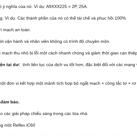
ó ý nghĩa của nó.
Ví dụ: A9XXX225 = 2P, 25A.
ng.
Ví dụ: Các thành phần của nó có thể tái chế và phục hồi 100%.
ì mạch an toàn.
ời vận hành và nhân viên không có trình độ chuyên môn.
 mạch thu nhỏ bị lỗi một cách nhanh chóng và giảm thời gian can thiệp
ện tại dư:
tính liên tục của dịch vụ tốt hơn, đặc biệt đối với các mạng
ột đơn vị kết hợp một mảnh tích hợp bộ ngắt mạch + công tắc tơ + rơ 
c đảm bảo.
ho các giải pháp chiếu sáng trong các tòa nhà.
ng một Reflex iC60