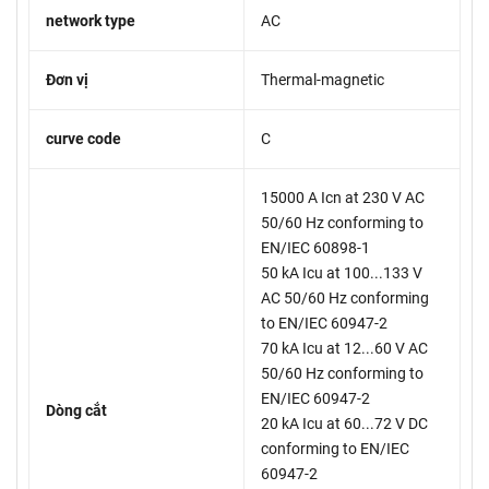
network type
AC
Đơn vị
Thermal-magnetic
curve code
C
15000 A Icn at 230 V AC
50/60 Hz conforming to
EN/IEC 60898-1
50 kA Icu at 100...133 V
AC 50/60 Hz conforming
to EN/IEC 60947-2
70 kA Icu at 12...60 V AC
50/60 Hz conforming to
EN/IEC 60947-2
Dòng cắt
20 kA Icu at 60...72 V DC
conforming to EN/IEC
60947-2