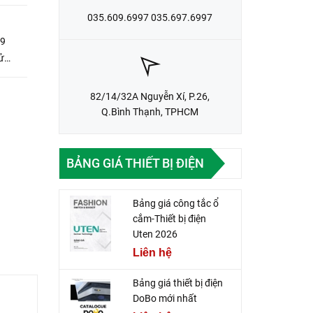
035.609.6997 035.697.6997
 9
ử
82/14/32A Nguyễn Xí, P.26,
Q.Bình Thạnh, TPHCM
BẢNG GIÁ THIẾT BỊ ĐIỆN
Bảng giá công tắc ổ
cắm-Thiết bị điện
Uten 2026
Liên hệ
Bảng giá thiết bị điện
DoBo mới nhất