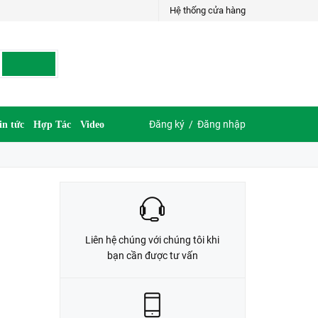
Hệ thống cửa hàng
LIÊN HỆ ĐẶT HÀNG
G
035.697.6997 hoặc 035.609.6997
Đăng ký
/
Đăng nhập
in tức
Hợp Tác
Video
Liên hệ chúng với chúng tôi khi
bạn cần được tư vấn