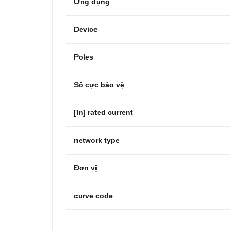
Ứng dụng
Device
Poles
Số cực bảo vệ
[In] rated current
network type
Đơn vị
curve code