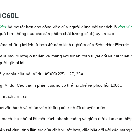
 iC60L
ider
hỗ trợ tốt hơn cho công việc của người dùng với tư cách là
đơn vị 
u quả hơn thông qua các sản phẩm chất lượng có độ uy tín cao:
ưởng những lợi ích từ hơn 40 năm kinh nghiệm của Schneider Electric.
t là môi trường ô nhiễm và mạng với sự an toàn tuyệt đối và cải thiện t
ười gửi bị lỗi.
ó ý nghĩa của nó.
Ví dụ: A9XXX225 = 2P, 25A.
ng.
Ví dụ: Các thành phần của nó có thể tái chế và phục hồi 100%.
ì mạch an toàn.
ời vận hành và nhân viên không có trình độ chuyên môn.
 mạch thu nhỏ bị lỗi một cách nhanh chóng và giảm thời gian can thiệp
ện tại dư:
tính liên tục của dịch vụ tốt hơn, đặc biệt đối với các mạng