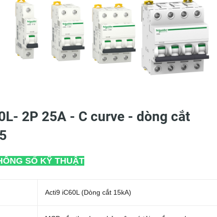
L- 2P 25A - C curve - dòng cắt
5
HÔNG SỐ KỸ THUẬT
Acti9 iC60L (Dòng cắt 15kA)