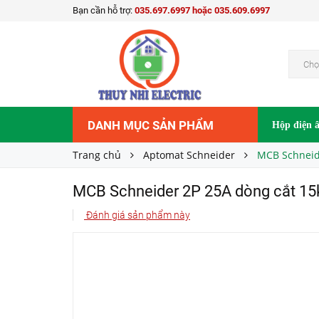
Bạn cần hỗ trợ:
035.697.6997 hoặc 035.609.6997
MCB Schneider 2P 25A dòng cắt 15kA A9F94
Liên hệ
Giá bán:
Chọ
DANH MỤC SẢN PHẨM
Hộp điện 
Trang chủ
Aptomat Schneider
MCB Schneid
MCB Schneider 2P 25A dòng cắt 1
Đánh giá sản phẩm này