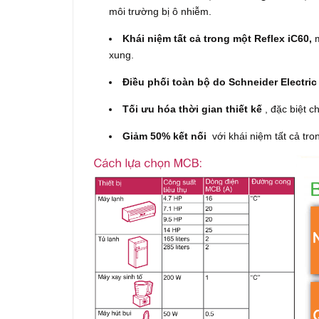
môi trường bị ô nhiễm.
Khái niệm tất cả trong một Reflex iC60,
m
xung.
Điều phối toàn bộ do Schneider Electri
Tối ưu hóa thời gian thiết kế
, đặc biệt c
Giảm 50% kết nối
với khái niệm tất cả tro