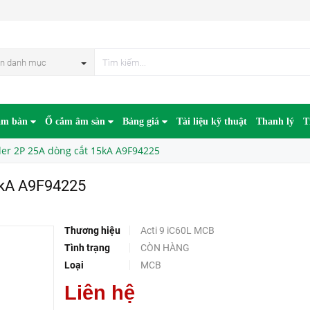
225
HẾT HÀN
n danh mục
âm bàn
Ổ cắm âm sàn
Bảng giá
Tài liệu kỹ thuật
Thanh lý
T
er 2P 25A dòng cắt 15kA A9F94225
5kA A9F94225
Thương hiệu
Acti 9 iC60L MCB
Tình trạng
CÒN HÀNG
Loại
MCB
Liên hệ