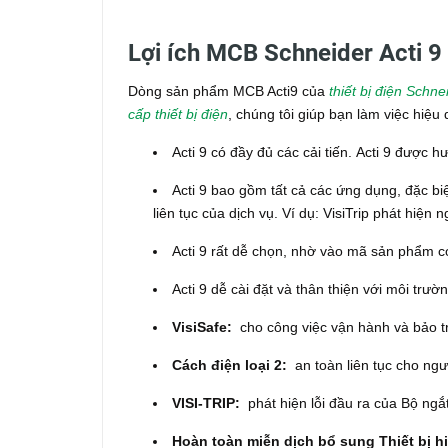
Lợi ích MCB Schneider Acti 9
Dòng sản phẩm MCB Acti9 của
thiết bị điện Schne
cấp thiết bị điện
, chúng tôi giúp bạn làm việc hiệ
Acti 9 có đầy đủ các cải tiến.
Acti 9 được h
Acti 9 bao gồm tất cả các ứng dụng, đặc biệ
liên tục của dịch vụ.
Ví dụ: VisiTrip phát hiện ng
Acti 9 rất dễ chọn, nhờ vào mã sản phẩm c
Acti 9 dễ cài đặt và thân thiện với môi trườ
VisiSafe:
cho công việc vận hành và bảo tr
Cách điện loại 2:
an toàn liên tục cho ngư
VISI-TRIP:
phát hiện lỗi đầu ra của Bộ ngắt
Hoàn toàn miễn dịch bổ sung Thiết bị hi