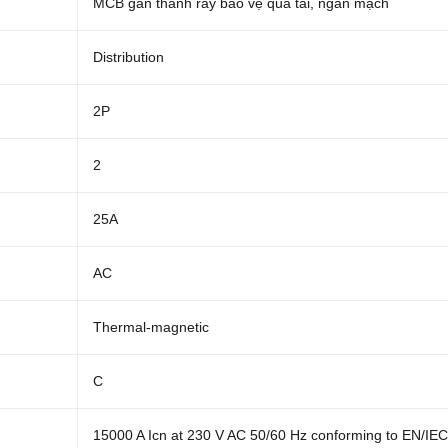
MCB gắn thanh ray bảo vệ quá tải, ngắn mạch
Distribution
2P
2
25A
AC
Thermal-magnetic
C
15000 A Icn at 230 V AC 50/60 Hz conforming to EN/IE