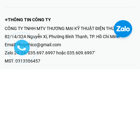
⭐THÔNG TIN CÔNG TY
CÔNG TY TNHH MTV THƯƠNG MẠI KỸ THUẬT ĐIỆN THÚY NHI
82/14/32A Nguyễn Xí, Phường Bình Thạnh, TP. Hồ Chí Minh
Email:
thuynhico@gmail.com
Zalo 24/24:
035.697.6997 hoặc 035.609.6997'
MST:
0313386457
⭐HOTLINE PHẢN ÁNH KHIẾU NẠI
Mr Hải : 097.867.6997
⭐GIAN HÀNG ONLINE
Fanpage - Thúy Nhi Electric
Youtube - Thúy Nhi Electric
Gian Hàng Shopee
Tiktok