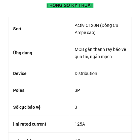
THÔNG SỐ KỸ THUẬT
Acti9 C120N (Dòng CB
Seri
Ampe cao)
MCB gắn thanh ray bảo vệ
Ứng dụng
quá tải, ngắn mạch
Device
Distribution
Poles
3P
Số cực bảo vệ
3
[In] rated current
125A