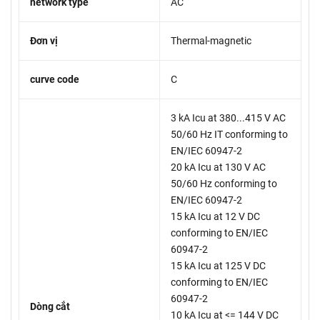
network type
AC
Đơn vị
Thermal-magnetic
curve code
C
3 kA Icu at 380...415 V AC
50/60 Hz IT conforming to
EN/IEC 60947-2
20 kA Icu at 130 V AC
50/60 Hz conforming to
EN/IEC 60947-2
15 kA Icu at 12 V DC
conforming to EN/IEC
60947-2
15 kA Icu at 125 V DC
conforming to EN/IEC
60947-2
Dòng cắt
10 kA Icu at <= 144 V DC