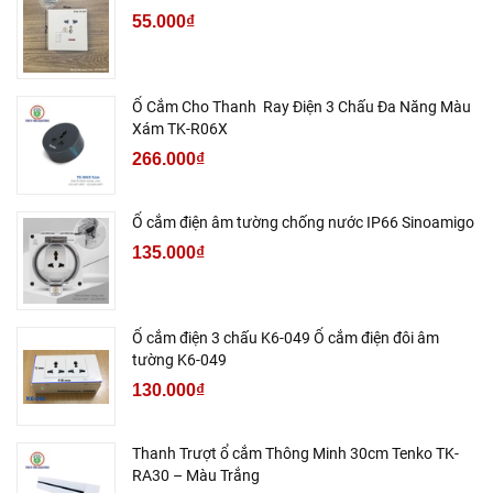
55.000₫
Ổ Cắm Cho Thanh Ray Điện 3 Chấu Đa Năng Màu
Xám TK-R06X
266.000₫
Ổ cắm điện âm tường chống nước IP66 Sinoamigo
135.000₫
Ổ cắm điện 3 chấu K6-049 Ổ cắm điện đôi âm
tường K6-049
130.000₫
Thanh Trượt ổ cắm Thông Minh 30cm Tenko TK-
RA30 – Màu Trắng