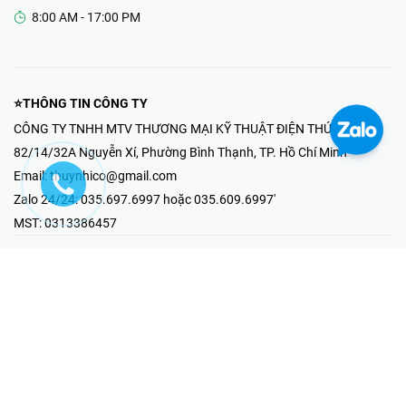
8:00 AM - 17:00 PM
⭐THÔNG TIN CÔNG TY
CÔNG TY TNHH MTV THƯƠNG MẠI KỸ THUẬT ĐIỆN THÚY NHI
82/14/32A Nguyễn Xí, Phường Bình Thạnh, TP. Hồ Chí Minh
Email:
thuynhico@gmail.com
Zalo 24/24:
035.697.6997 hoặc 035.609.6997'
MST:
0313386457
⭐HOTLINE PHẢN ÁNH KHIẾU NẠI
Mr Hải : 097.867.6997
⭐GIAN HÀNG ONLINE
Fanpage - Thúy Nhi Electric
Youtube - Thúy Nhi Electric