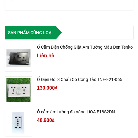
SẢN PHẨM CÙNG LOẠI
Ổ Cắm Điện Chống Giật Âm Tường Màu Đen Tenko
Liên hệ
Ổ Điện Đôi 3 Chấu Có Công Tắc TNE-F21-065
130.000₫
Ổ cắm âm tường đa năng LiOA E18S2DN
48.900₫