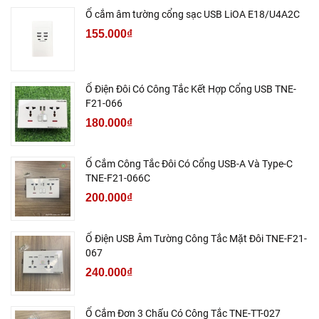
Ổ cắm âm tường cổng sạc USB LiOA E18/U4A2C
155.000₫
Ổ Điện Đôi Có Công Tắc Kết Hợp Cổng USB TNE-
F21-066
180.000₫
Ổ Cắm Công Tắc Đôi Có Cổng USB-A Và Type-C
TNE-F21-066C
200.000₫
Ổ Điện USB Âm Tường Công Tắc Mặt Đôi TNE-F21-
067
240.000₫
Ổ Cắm Đơn 3 Chấu Có Công Tắc TNE-TT-027