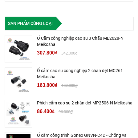
SẢN PHẨM CÙNG LOẠI
Ổ Cắm công nghiệp cao su 3 Chấu ME2628-N
Meikosha
307.800₫
342.000₫
Ổ cắm cao su công nghiệp 2 chân dẹt MC261
Meikosha
163.800₫
182.000₫
Phích cắm cao su 2 chân dẹt MP2506-N Meikosha
86.400₫
96.000₫
Ổ cắm công trình Goneo GNVN-C4D - Chống va