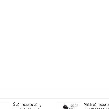
Ổ cắm cao su công
Phích cắm cao s