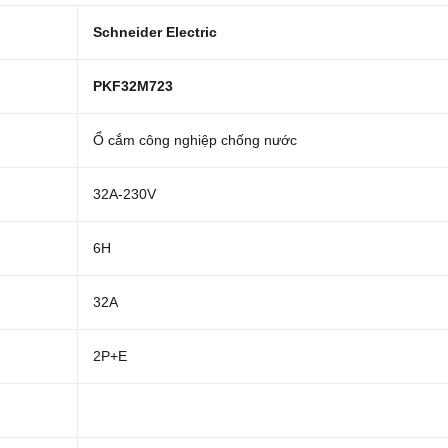
Schneider Electric
PKF32M723
Ổ cắm công nghiệp chống nước
32A-230V
6H
32A
2P+E