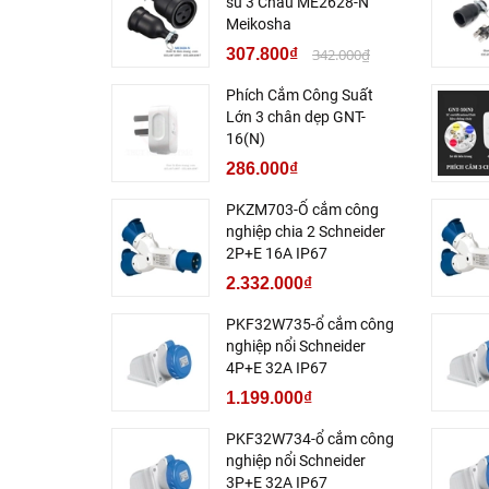
su 3 Chấu ME2628-N
Meikosha
307.800₫
342.000₫
Phích Cắm Công Suất
Lớn 3 chân dẹp GNT-
16(N)
286.000₫
PKZM703-Ổ cắm công
nghiệp chia 2 Schneider
2P+E 16A IP67
2.332.000₫
PKF32W735-ổ cắm công
nghiệp nổi Schneider
4P+E 32A IP67
1.199.000₫
PKF32W734-ổ cắm công
nghiệp nổi Schneider
3P+E 32A IP67