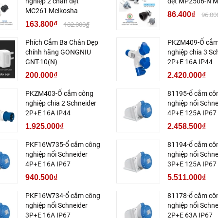
nghiệp 2 chân dẹt
dẹt MP2506-N M
MC261 Meikosha
86.400₫
96.00
163.800₫
182.000₫
Phích Cắm Ba Chân Dẹp
PKZM409-Ổ cắm
chính hãng GONGNIU
nghiệp chia 3 Sc
GNT-10(N)
2P+E 16A IP44
200.000₫
2.420.000₫
PKZM403-Ổ cắm công
81195-ổ cắm cô
nghiệp chia 2 Schneider
nghiệp nổi Schne
2P+E 16A IP44
4P+E 125A IP67
1.925.000₫
2.458.500₫
PKF16W735-ổ cắm công
81194-ổ cắm cô
nghiệp nổi Schneider
nghiệp nổi Schne
4P+E 16A IP67
3P+E 125A IP67
940.500₫
5.511.000₫
PKF16W734-ổ cắm công
81178-ổ cắm cô
nghiệp nổi Schneider
nghiệp nổi Schne
3P+E 16A IP67
2P+E 63A IP67