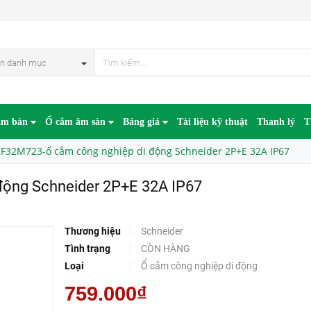
PKF32M723-ổ cắm công nghiệp di động Schneider 2P+E 32A IP67
n danh mục
âm bàn
Ổ cắm âm sàn
Bảng giá
Tài liệu kỹ thuật
Thanh lý
T
F32M723-ổ cắm công nghiệp di động Schneider 2P+E 32A IP67
ộng Schneider 2P+E 32A IP67
Thương hiệu
Schneider
Tình trạng
CÒN HÀNG
Loại
Ổ cắm công nghiệp di động
759.000₫