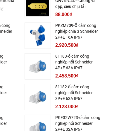
eikosha
GNVN-C4D - Chống va
đập, siêu chịu tải
0₫
88.000₫
 công
PKZM709-Ổ cắm công
hneider
nghiệp chia 3 Schneider
2P+E 16A IP67
2.920.500₫
ng
81183-ổ cắm công
ider
nghiệp nổi Schneider
4P+E 63A IP67
2.458.500₫
ng
81182-ổ cắm công
ider
nghiệp nổi Schneider
3P+E 63A IP67
2.123.000₫
ng
PKF32W723-ổ cắm công
ider
nghiệp nổi Schneider
2P+E 32A IP67