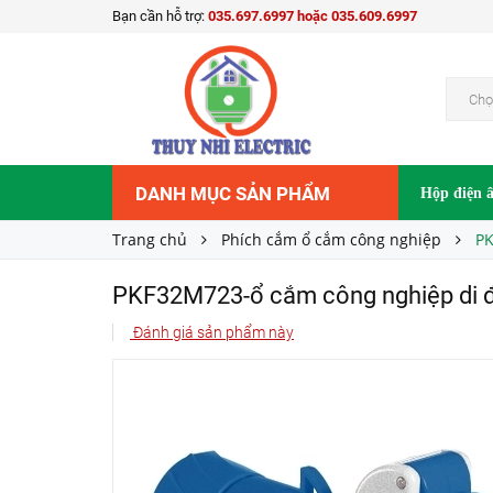
Bạn cần hỗ trợ:
035.697.6997 hoặc 035.609.6997
759.000₫
Giá bán:
Chọ
DANH MỤC SẢN PHẨM
Hộp điện 
Trang chủ
Phích cắm ổ cắm công nghiệp
PK
PKF32M723-ổ cắm công nghiệp di đ
Đánh giá sản phẩm này