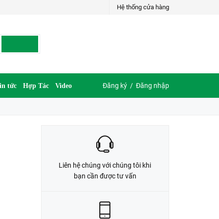
Hệ thống cửa hàng
LIÊN HỆ ĐẶT HÀNG
035.697.6997 hoặc 035.609.6997
Đăng ký
/
Đăng nhập
in tức
Hợp Tác
Video
Liên hệ chúng với chúng tôi khi
bạn cần được tư vấn