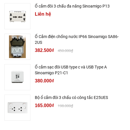
Ổ cắm đôi 3 chấu đa năng Sinoamigo P13
Liên hệ
Ổ Cắm điện chống nước IP66 Sinoamigo SA86-
2US
382.500₫
450.000₫
Ổ cắm sạc đôi USB type c và USB Type A
Sinoamigo P21-C1
380.000₫
Bộ ổ cắm đôi 3 chấu có công tắc E25UES
165.000₫
198.000₫