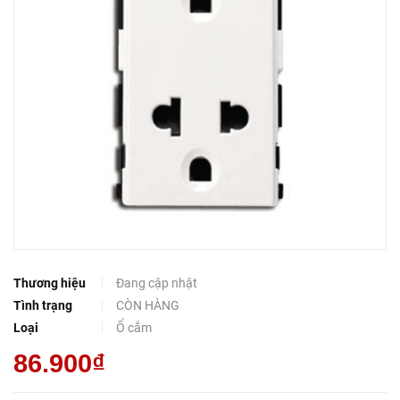
Thương hiệu
Đang cập nhật
Tình trạng
CÒN HÀNG
Loại
Ổ cắm
86.900₫