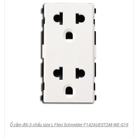
Ổ cắm đôi 3 chấu size L Flexi Schneider F1426UEST2M-WE-G19