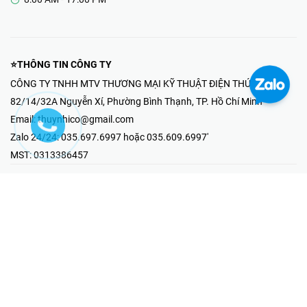
⭐THÔNG TIN CÔNG TY
CÔNG TY TNHH MTV THƯƠNG MẠI KỸ THUẬT ĐIỆN THÚY NHI
82/14/32A Nguyễn Xí, Phường Bình Thạnh, TP. Hồ Chí Minh
Email:
thuynhico@gmail.com
Zalo 24/24:
035.697.6997 hoặc 035.609.6997'
MST:
0313386457
⭐HOTLINE PHẢN ÁNH KHIẾU NẠI
Mr Hải : 097.867.6997
⭐GIAN HÀNG ONLINE
Fanpage - Thúy Nhi Electric
Youtube - Thúy Nhi Electric
Gian Hàng Shopee