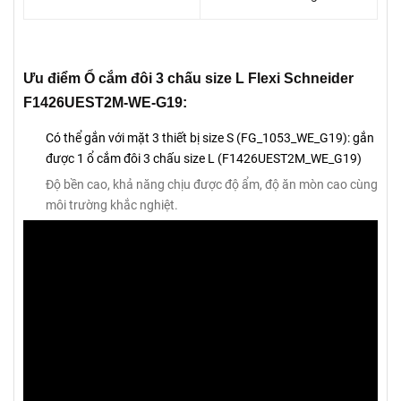
Ưu điểm Ổ cắm đôi 3 chấu size L Flexi Schneider
F1426UEST2M-WE-G19:
Có thể gắn với mặt 3 thiết bị size S (FG_1053_WE_G19): gắn
được 1 ổ cắm đôi 3 chấu size L (F1426UEST2M_WE_G19)
Độ bền cao, khả năng chịu được độ ẩm, độ ăn mòn cao cùng
môi trường khắc nghiệt.