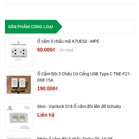
SẢN PHẨM CÙNG LOẠI
Ổ cắm 3 chấu mã A7UES2 - MPE
60.000₫
79.100₫
Ổ Cắm Đôi 3 Chấu Có Cổng USB Type C TNE-F21-
068 15A
190.000₫
Sino - Vanlock S18 Ổ cắm đôi liền đế Schuko
Liên hệ